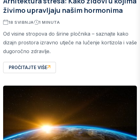
Arhitektura stresa: Kako zidovi u kojima
živimo upravljaju našim hormonima
18 SVIBNJA
1 MINUTA
Od visine stropova do širine pločnika – saznajte kako
dizajn prostora izravno utječe na lučenje kortizola i vaše
dugoročno zdravlje.
PROČITAJTE VIŠE