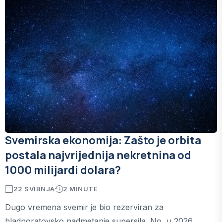
Svemirska ekonomija: Zašto je orbita
postala najvrijednija nekretnina od
1000 milijardi dolara?
22 SVIBNJA
2 MINUTE
Dugo vremena svemir je bio rezerviran za
hladnoratovsko nadmetanje supersila. No, u 2026.