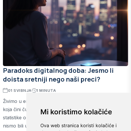
Paradoks digitalnog doba: Jesmo li
doista sretniji nego naši preci?
01 SVIBNJA
1 MINUTA
Živimo u eri najvećeg tehnološkog napretka, medicine
koja čini čuda i informacija dostupnih na dlanu. Ipak,
Mi koristimo kolačiće
statistike o mentalnom zdravlju sugeriraju da nikada
Ova web stranica koristi kolačiće i
nismo bili usamljeniji.