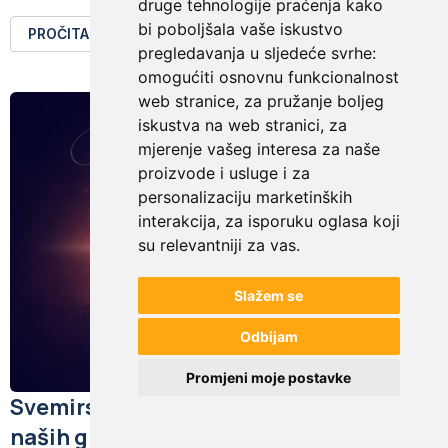
druge tehnologije praćenja kako
bi poboljšala vaše iskustvo
PROČITAJTE VIŠE
pregledavanja u sljedeće svrhe:
omogućiti osnovnu funkcionalnost
web stranice
,
za pružanje boljeg
iskustva na web stranici
,
za
mjerenje vašeg interesa za naše
proizvode i usluge i za
personalizaciju marketinških
interakcija
,
za isporuku oglasa koji
su relevantniji za vas
.
Slažem se
Odbijam
Promjeni moje postavke
Svemirski otpad: Tiha prijetnja iznad
naših glava