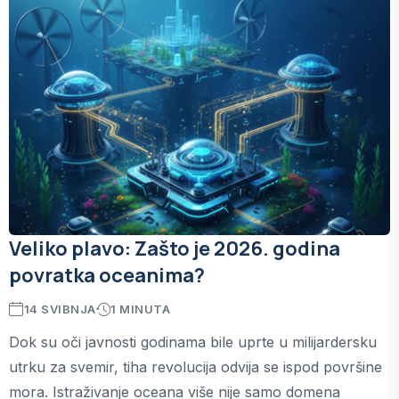
Veliko plavo: Zašto je 2026. godina
povratka oceanima?
14 SVIBNJA
1 MINUTA
Dok su oči javnosti godinama bile uprte u milijardersku
utrku za svemir, tiha revolucija odvija se ispod površine
mora. Istraživanje oceana više nije samo domena