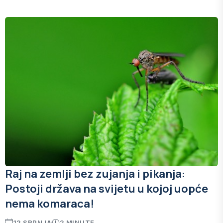
Raj na zemlji bez zujanja i pikanja:
Postoji država na svijetu u kojoj uopće
nema komaraca!
12 SRPNJA
2 MINUTE