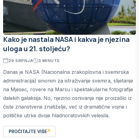
Kako je nastala NASA i kakva je njezina
uloga u 21. stoljeću?
29 SRPNJA
3 MINUTE
Danas je NASA (Nacionalna zrakoplovna i svemirska
administracija) sinonim za istraživanje svemira, slijetanje
na Mjesec, rovere na Marsu i spektakularne fotografije
dalekih galaksija. No, njezino osnivanje nije proizašlo iz
čiste znanstvene znatiželje, već iz dramatične vojne i
političke utrke dvoje hladnoratovskih velesila.
PROČITAJTE VIŠE