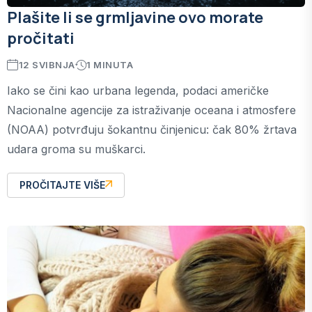
Plašite li se grmljavine ovo morate
pročitati
12 SVIBNJA
1 MINUTA
Iako se čini kao urbana legenda, podaci američke
Nacionalne agencije za istraživanje oceana i atmosfere
(NOAA) potvrđuju šokantnu činjenicu: čak 80% žrtava
udara groma su muškarci.
PROČITAJTE VIŠE