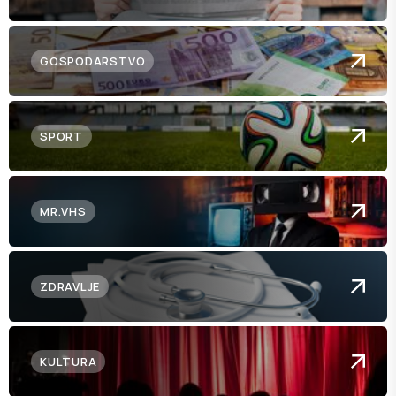
GOSPODARSTVO
SPORT
MR.VHS
ZDRAVLJE
KULTURA