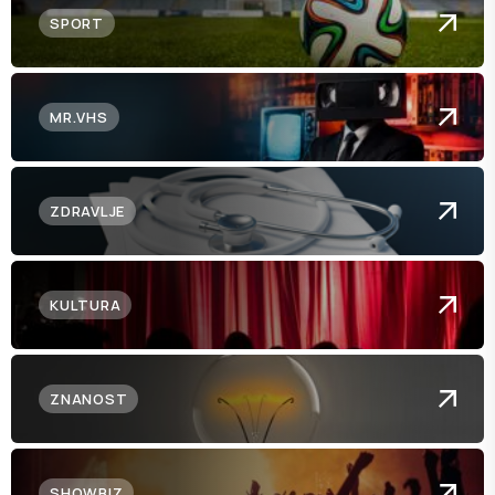
SPORT
MR.VHS
ZDRAVLJE
KULTURA
ZNANOST
SHOWBIZ