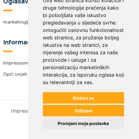
Oglašavanje
Ova web stranica koristi kolačiće i
druge tehnologije praćenja kako
bi poboljšala vaše iskustvo
marketing@kodex.hr
pregledavanja u sljedeće svrhe:
omogućiti osnovnu funkcionalnost
web stranice
,
za pružanje boljeg
Informacije
iskustva na web stranici
,
za
mjerenje vašeg interesa za naše
proizvode i usluge i za
Impressum
personalizaciju marketinških
Opći uvjeti korištenja
interakcija
,
za isporuku oglasa koji
su relevantniji za vas
.
Slažem se
Impressum
Opći uvjeti korištenja
Postavke kolačića
Odbijam
© 2024 kodex.hr
Promjeni moje postavke