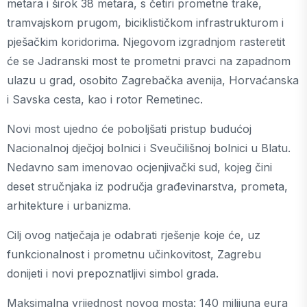
metara i širok 38 metara, s četiri prometne trake,
tramvajskom prugom, biciklističkom infrastrukturom i
pješačkim koridorima. Njegovom izgradnjom rasteretit
će se Jadranski most te prometni pravci na zapadnom
ulazu u grad, osobito Zagrebačka avenija, Horvaćanska
i Savska cesta, kao i rotor Remetinec.
Novi most ujedno će poboljšati pristup budućoj
Nacionalnoj dječjoj bolnici i Sveučilišnoj bolnici u Blatu.
Nedavno sam imenovao ocjenjivački sud, kojeg čini
deset stručnjaka iz područja građevinarstva, prometa,
arhitekture i urbanizma.
Cilj ovog natječaja je odabrati rješenje koje će, uz
funkcionalnost i prometnu učinkovitost, Zagrebu
donijeti i novi prepoznatljivi simbol grada.
Maksimalna vrijednost novog mosta: 140 milijuna eura