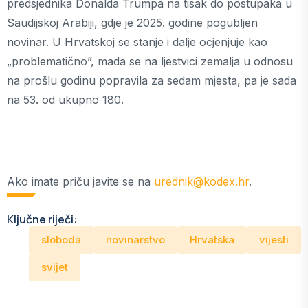
predsjednika Donalda Trumpa na tisak do postupaka u
Saudijskoj Arabiji, gdje je 2025. godine pogubljen
novinar. U Hrvatskoj se stanje i dalje ocjenjuje kao
„problematično”, mada se na ljestvici zemalja u odnosu
na prošlu godinu popravila za sedam mjesta, pa je sada
na 53. od ukupno 180.
Ako imate priču javite se na
urednik@kodex.hr
.
Ključne riječi:
sloboda
novinarstvo
Hrvatska
vijesti
svijet