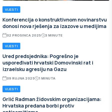
VIJESTI
Konferencija o konstruktivnom novinarstvu
donosi nova rješenja za izazove u medijima
02 PROSINCA 2025
3 MINUTE
VIJESTI
Ured predsjednika: Pogrešno je
uspoređivati hrvatski Domovinski rat i
izraelsku agresiju na Gazu
09 RUJNA 2025
1 MINUTA
VIJESTI
Grlić Radman židovskim organizacijama:
Hrvatska predana borbi protiv