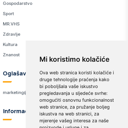
Gospodarstvo
Sport
MR.VHS
Zdravlje
Kultura
Znanost
Mi koristimo kolačiće
Oglašavanje
Ova web stranica koristi kolačiće i
druge tehnologije praćenja kako
bi poboljšala vaše iskustvo
marketing@kodex.hr
pregledavanja u sljedeće svrhe:
omogućiti osnovnu funkcionalnost
web stranice
,
za pružanje boljeg
Informacije
iskustva na web stranici
,
za
mjerenje vašeg interesa za naše
proizvode i usluge i za