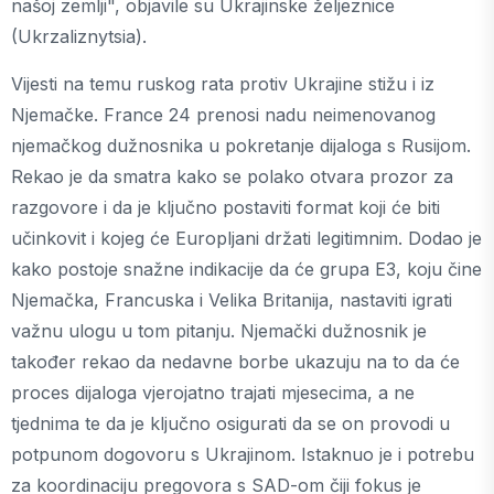
našoj zemlji", objavile su Ukrajinske željeznice
(Ukrzaliznytsia).
Vijesti na temu ruskog rata protiv Ukrajine stižu i iz
Njemačke. France 24 prenosi nadu neimenovanog
njemačkog dužnosnika u pokretanje dijaloga s Rusijom.
Rekao je da smatra kako se polako otvara prozor za
razgovore i da je ključno postaviti format koji će biti
učinkovit i kojeg će Europljani držati legitimnim. Dodao je
kako postoje snažne indikacije da će grupa E3, koju čine
Njemačka, Francuska i Velika Britanija, nastaviti igrati
važnu ulogu u tom pitanju. Njemački dužnosnik je
također rekao da nedavne borbe ukazuju na to da će
proces dijaloga vjerojatno trajati mjesecima, a ne
tjednima te da je ključno osigurati da se on provodi u
potpunom dogovoru s Ukrajinom. Istaknuo je i potrebu
za koordinaciju pregovora s SAD-om čiji fokus je