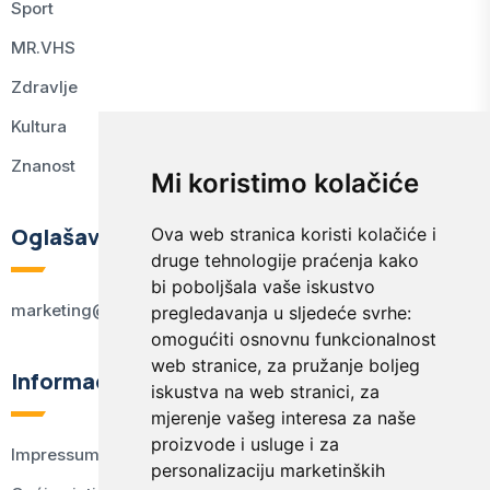
Sport
MR.VHS
Zdravlje
Kultura
Znanost
Mi koristimo kolačiće
Oglašavanje
Ova web stranica koristi kolačiće i
druge tehnologije praćenja kako
bi poboljšala vaše iskustvo
marketing@kodex.hr
pregledavanja u sljedeće svrhe:
omogućiti osnovnu funkcionalnost
web stranice
,
za pružanje boljeg
Informacije
iskustva na web stranici
,
za
mjerenje vašeg interesa za naše
proizvode i usluge i za
Impressum
personalizaciju marketinških