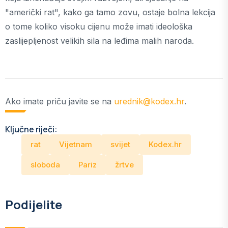
"američki rat", kako ga tamo zovu, ostaje bolna lekcija
o tome koliko visoku cijenu može imati ideološka
zaslijepljenost velikih sila na leđima malih naroda.
Ako imate priču javite se na
urednik@kodex.hr
.
Ključne riječi:
rat
Vijetnam
svijet
Kodex.hr
sloboda
Pariz
žrtve
Podijelite