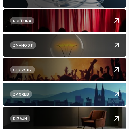
KULTURA
ZNANOST
SHOWBIZ
ZAGREB
DIZAJN