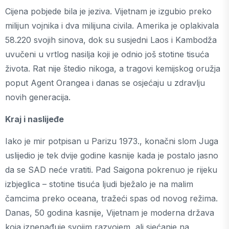
Cijena pobjede bila je jeziva. Vijetnam je izgubio preko
milijun vojnika i dva milijuna civila. Amerika je oplakivala
58.220 svojih sinova, dok su susjedni Laos i Kambodža
uvučeni u vrtlog nasilja koji je odnio još stotine tisuća
života. Rat nije štedio nikoga, a tragovi kemijskog oružja
poput Agent Orangea i danas se osjećaju u zdravlju
novih generacija.
Kraj i naslijeđe
Iako je mir potpisan u Parizu 1973., konačni slom Juga
uslijedio je tek dvije godine kasnije kada je postalo jasno
da se SAD neće vratiti. Pad Saigona pokrenuo je rijeku
izbjeglica – stotine tisuća ljudi bježalo je na malim
čamcima preko oceana, tražeći spas od novog režima.
Danas, 50 godina kasnije, Vijetnam je moderna država
koja iznenađuje svojim razvojem, ali sjećanje na