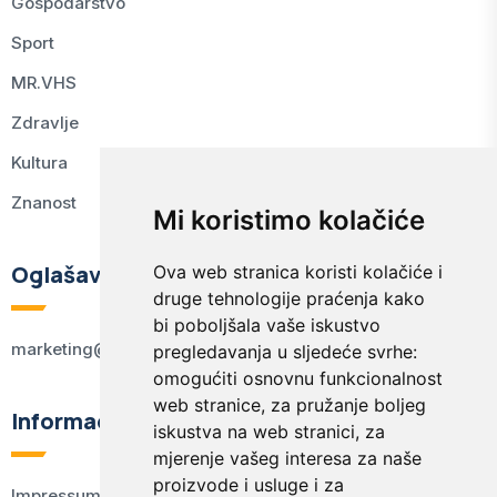
Gospodarstvo
Sport
MR.VHS
Zdravlje
Kultura
Znanost
Mi koristimo kolačiće
Oglašavanje
Ova web stranica koristi kolačiće i
druge tehnologije praćenja kako
bi poboljšala vaše iskustvo
marketing@kodex.hr
pregledavanja u sljedeće svrhe:
omogućiti osnovnu funkcionalnost
web stranice
,
za pružanje boljeg
Informacije
iskustva na web stranici
,
za
mjerenje vašeg interesa za naše
proizvode i usluge i za
Impressum