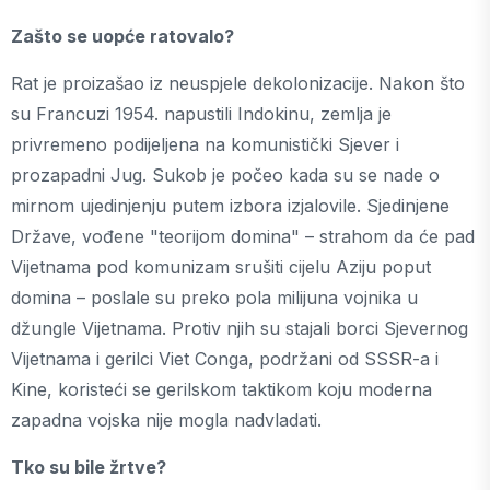
Zašto se uopće ratovalo?
Rat je proizašao iz neuspjele dekolonizacije. Nakon što
su Francuzi 1954. napustili Indokinu, zemlja je
privremeno podijeljena na komunistički Sjever i
prozapadni Jug. Sukob je počeo kada su se nade o
mirnom ujedinjenju putem izbora izjalovile. Sjedinjene
Države, vođene "teorijom domina" – strahom da će pad
Vijetnama pod komunizam srušiti cijelu Aziju poput
domina – poslale su preko pola milijuna vojnika u
džungle Vijetnama. Protiv njih su stajali borci Sjevernog
Vijetnama i gerilci Viet Conga, podržani od SSSR-a i
Kine, koristeći se gerilskom taktikom koju moderna
zapadna vojska nije mogla nadvladati.
Tko su bile žrtve?