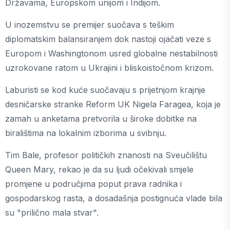
Državama, Europskom unijom i Indijom.
U inozemstvu se premijer suočava s teškim
diplomatskim balansiranjem dok nastoji ojačati veze s
Europom i Washingtonom usred globalne nestabilnosti
uzrokovane ratom u Ukrajini i bliskoistočnom krizom.
Laburisti se kod kuće suočavaju s prijetnjom krajnje
desničarske stranke Reform UK Nigela Faragea, koja je
zamah u anketama pretvorila u široke dobitke na
biralištima na lokalnim izborima u svibnju.
Tim Bale, profesor političkih znanosti na Sveučilištu
Queen Mary, rekao je da su ljudi očekivali smjele
promjene u područjima poput prava radnika i
gospodarskog rasta, a dosadašnja postignuća vlade bila
su "prilično mala stvar".