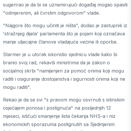
sugerirao je da bi se uznemirujući događaj mogao spasiti
"odmjerenim, ali čvrstim odgovorom" vlade.
"Najgore što mogu učiniti je ništa", dodao je zastupnik iz
'stražnjeg dijela' parlamenta što je pojam koji označava
manje utjecajne članove vladajuće većine ili oporbe.
Starmer je u utorak iskoristio sjednicu vlade kako bi
branio svoj rad, rekavši ministrima da je zakon o
socijalnoj skrbi "namijenjen za pomoć onima koji mogu
raditi i osiguranje dostojanstva i sigurnosti onima koji ne
mogu raditi".
Rekao je da se svi "s pravom mogu osvrnuti s istinskim
osjećajem ponosa i postignuća" na posljednjih 12
mjeseci, ističući smanjenje lista čekanja NHS-a i niz
ekonomskih sporazuma postignutih sa Sjedinjenim