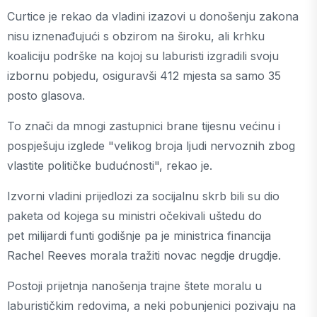
Curtice je rekao da vladini izazovi u donošenju zakona
nisu iznenađujući s obzirom na široku, ali krhku
koaliciju podrške na kojoj su laburisti izgradili svoju
izbornu pobjedu, osiguravši 412 mjesta sa samo 35
posto glasova.
To znači da mnogi zastupnici brane tijesnu većinu i
pospješuju izglede "velikog broja ljudi nervoznih zbog
vlastite političke budućnosti", rekao je.
Izvorni vladini prijedlozi za socijalnu skrb bili su dio
paketa od kojega su ministri očekivali uštedu do
pet milijardi funti godišnje pa je ministrica financija
Rachel Reeves morala tražiti novac negdje drugdje.
Postoji prijetnja nanošenja trajne štete moralu u
laburističkim redovima, a neki pobunjenici pozivaju na