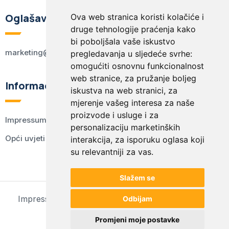
Oglašavanje
Ova web stranica koristi kolačiće i
druge tehnologije praćenja kako
bi poboljšala vaše iskustvo
marketing@kodex.hr
pregledavanja u sljedeće svrhe:
omogućiti osnovnu funkcionalnost
web stranice
,
za pružanje boljeg
Informacije
iskustva na web stranici
,
za
mjerenje vašeg interesa za naše
proizvode i usluge i za
Impressum
personalizaciju marketinških
Opći uvjeti korištenja
interakcija
,
za isporuku oglasa koji
su relevantniji za vas
.
Slažem se
Impressum
Opći uvjeti korištenja
Postavke kolačića
Odbijam
© 2024 kodex.hr
Promjeni moje postavke