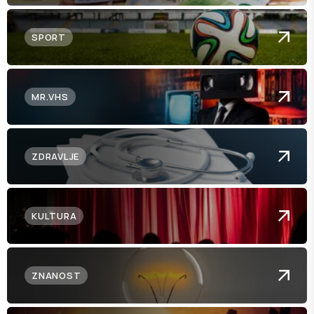
SPORT
MR.VHS
ZDRAVLJE
KULTURA
ZNANOST