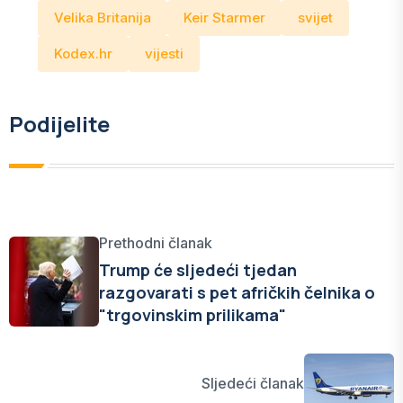
Velika Britanija
Keir Starmer
svijet
Kodex.hr
vijesti
Podijelite
Prethodni članak
Trump će sljedeći tjedan
razgovarati s pet afričkih čelnika o
"trgovinskim prilikama"
Sljedeći članak