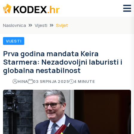
Naslovnica
Vijesti
Svijet
VIJESTI
Prva godina mandata Keira
Starmera: Nezadovoljni laburisti i
globalna nestabilnost
HINA
03 SRPNJA 2025
4 MINUTE