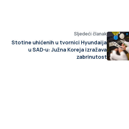
Sljedeći članak
Stotine uhićenih u tvornici Hyundaija
u SAD-u: Južna Koreja izražava
zabrinutost