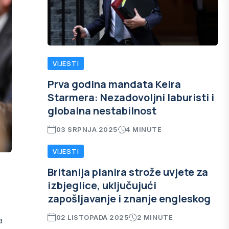
VIJESTI
Prva godina mandata Keira
Starmera: Nezadovoljni laburisti i
globalna nestabilnost
03 SRPNJA 2025
4 MINUTE
VIJESTI
Britanija planira strože uvjete za
izbjeglice, uključujući
zapošljavanje i znanje engleskog
02 LISTOPADA 2025
2 MINUTE
a