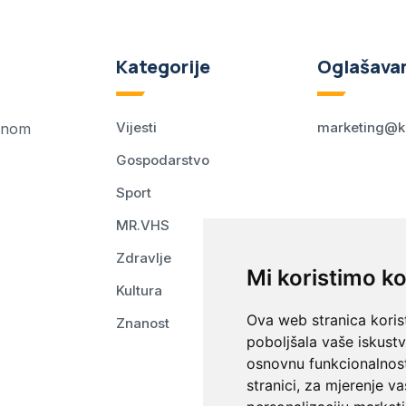
Kategorije
Oglašava
Vijesti
marketing@k
ednom
Gospodarstvo
Sport
MR.VHS
Zdravlje
Mi koristimo ko
Kultura
Ova web stranica korist
Znanost
poboljšala vaše iskust
osnovnu funkcionalnos
stranici
,
za mjerenje va