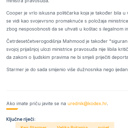
ministra pravosuđa.
Cooper je vrlo iskusna političarka koja je također bila
se vidi kao svojevrsno promaknuće s položaja ministrice 
zbog nesposobnosti da se uhvati u koštac s ilegalnom im
Četrdesetčetverogodišnja Mahmood je također "siguran izb
svojoj prijašnjoj ulozi ministrice pravosuđa nije libila krit
da zakoni o ljudskim pravima ne bi smjeli priječiti deporta
Starmer je do sada smijenio više dužnosnika nego ijeda
Ako imate priču javite se na
urednik@kodex.hr
.
Ključne riječi:
Keir Starmer
Velika Britanija
svijet