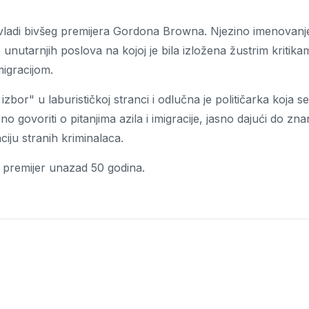
 u vladi bivšeg premijera Gordona Browna. Njezino imenovanj
unutarnjih poslova na kojoj je bila izložena žustrim kritika
igracijom.
or" u laburističkoj stranci i odlučna je političarka koja se
ično govoriti o pitanjima azila i imigracije, jasno dajući do zna
ciju stranih kriminalaca.
n premijer unazad 50 godina.