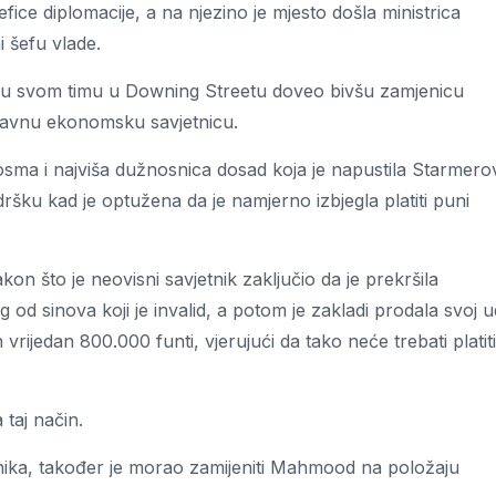
ice diplomacije, a na njezino je mjesto došla ministrica
 šefu vlade.
na u svom timu u Downing Streetu doveo bivšu zamjenicu
lavnu ekonomsku savjetnicu.
sma i najviša dužnosnica dosad koja je napustila Starmero
odršku kad je optužena da je namjerno izbjegla platiti puni
on što je neovisni savjetnik zaključio da je prekršila
od sinova koji je invalid, a potom je zakladi prodala svoj u
 vrijedan 800.000 funti, vjerujući da tako neće trebati platiti
 taj način.
nika, također je morao zamijeniti Mahmood na položaju