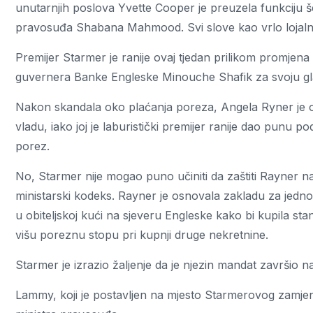
unutarnjih poslova Yvette Cooper je preuzela funkciju šef
pravosuđa Shabana Mahmood. Svi slove kao vrlo lojalni
Premijer Starmer je ranije ovaj tjedan prilikom promje
guvernera Banke Engleske Minouche Shafik za svoju g
Nakon skandala oko plaćanja poreza, Angela Ryner je o
vladu, iako joj je laburistički premijer ranije dao punu p
porez.
No, Starmer nije mogao puno učiniti da zaštiti Rayner nak
ministarski kodeks. Rayner je osnovala zakladu za jednog 
u obiteljskoj kući na sjeveru Engleske kako bi kupila stan
višu poreznu stopu pri kupnji druge nekretnine.
Starmer je izrazio žaljenje da je njezin mandat završio na
Lammy, koji je postavljen na mjesto Starmerovog zamje