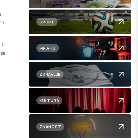
e
SPORT
ma
 u
MR.VHS
nja
ZDRAVLJE
KULTURA
ZNANOST