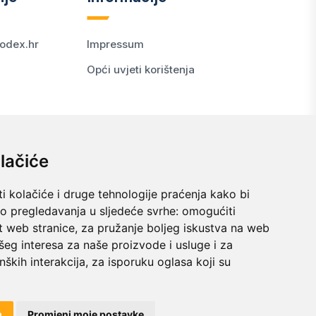
odex.hr
Impressum
Opći uvjeti korištenja
lačiće
i kolačiće i druge tehnologije praćenja kako bi
vo pregledavanja u sljedeće svrhe:
omogućiti
t web stranice
,
za pružanje boljeg iskustva na web
šeg interesa za naše proizvode i usluge i za
nških interakcija
,
za isporuku oglasa koji su
© 2024 kodex.hr
m
Promjeni moje postavke