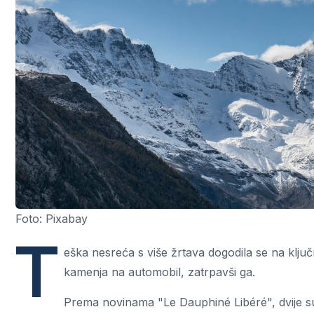
Foto: Pixabay
T
eška nesreća s više žrtava dogodila se na ključn
kamenja na automobil, zatrpavši ga.
Prema novinama "Le Dauphiné Libéré", dvije su