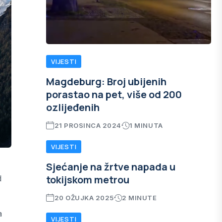
VIJESTI
Magdeburg: Broj ubijenih
porastao na pet, više od 200
ozlijeđenih
21 PROSINCA 2024
1 MINUTA
VIJESTI
Sjećanje na žrtve napada u
tokijskom metrou
d
20 OŽUJKA 2025
2 MINUTE
a
VIJESTI