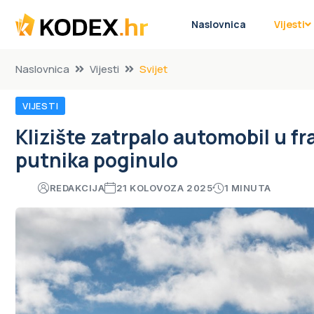
Naslovnica
Vijesti
Naslovnica
Vijesti
Svijet
VIJESTI
Klizište zatrpalo automobil u f
putnika poginulo
REDAKCIJA
21 KOLOVOZA 2025
1 MINUTA