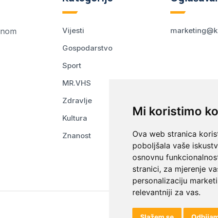
Vijesti
marketing@k
ednom
Gospodarstvo
Sport
MR.VHS
Zdravlje
Mi koristimo ko
Kultura
Ova web stranica korist
Znanost
poboljšala vaše iskust
osnovnu funkcionalnos
stranici
,
za mjerenje va
personalizaciju marketi
relevantniji za vas
.
Slažem se
Odbija