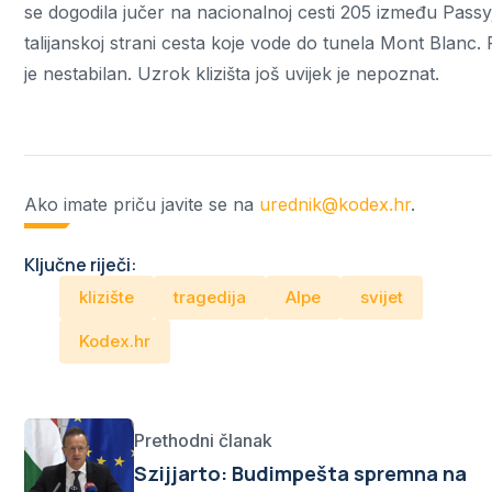
se dogodila jučer na nacionalnoj cesti 205 između Passyja
talijanskoj strani cesta koje vode do tunela Mont Blanc. 
je nestabilan. Uzrok klizišta još uvijek je nepoznat.
Ako imate priču javite se na
urednik@kodex.hr
.
Ključne riječi:
klizište
tragedija
Alpe
svijet
Kodex.hr
Prethodni članak
Szijjarto: Budimpešta spremna na