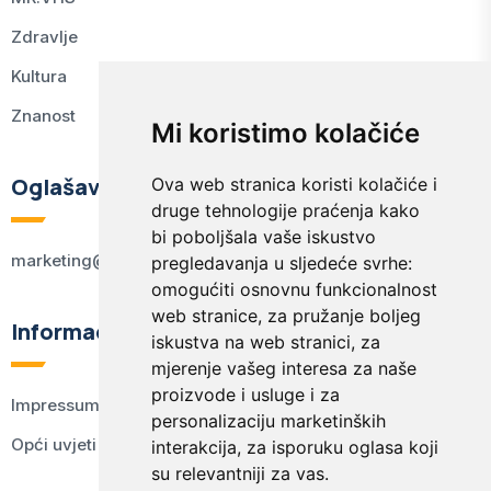
Zdravlje
Kultura
Znanost
Mi koristimo kolačiće
Oglašavanje
Ova web stranica koristi kolačiće i
druge tehnologije praćenja kako
bi poboljšala vaše iskustvo
marketing@kodex.hr
pregledavanja u sljedeće svrhe:
omogućiti osnovnu funkcionalnost
web stranice
,
za pružanje boljeg
Informacije
iskustva na web stranici
,
za
mjerenje vašeg interesa za naše
proizvode i usluge i za
Impressum
personalizaciju marketinških
Opći uvjeti korištenja
interakcija
,
za isporuku oglasa koji
su relevantniji za vas
.