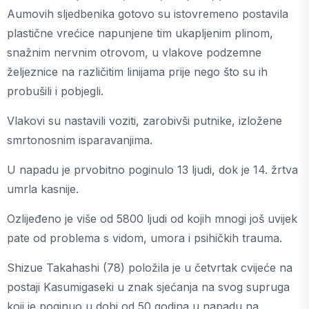
Aumovih sljedbenika gotovo su istovremeno postavila
plastične vrećice napunjene tim ukapljenim plinom,
snažnim nervnim otrovom, u vlakove podzemne
željeznice na različitim linijama prije nego što su ih
probušili i pobjegli.
Vlakovi su nastavili voziti, zarobivši putnike, izložene
smrtonosnim isparavanjima.
U napadu je prvobitno poginulo 13 ljudi, dok je 14. žrtva
umrla kasnije.
Ozlijeđeno je više od 5800 ljudi od kojih mnogi još uvijek
pate od problema s vidom, umora i psihičkih trauma.
Shizue Takahashi (78) položila je u četvrtak cvijeće na
postaji Kasumigaseki u znak sjećanja na svog supruga
koji je poginuo u dobi od 50 godina u napadu na