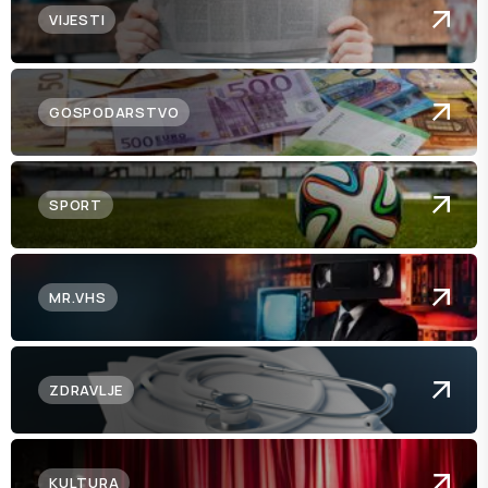
VIJESTI
GOSPODARSTVO
SPORT
MR.VHS
ZDRAVLJE
KULTURA