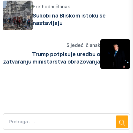
Prethodni članak
Sukobi na Bliskom istoku se
nastavljaju
Sljedeći članak
Trump potpisuje uredbu o
zatvaranju ministarstva obrazovanja