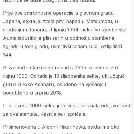
način da se duše uzdignu na višu razinu.
Prije ove smrtonosne operacije u glavnom gradu
Japana, sekta je izvela prvi napad u Matsumotu, u
središnjem Japanu. U lipnju 1994. nekoliko sljedbenika
Auma ispustilo je plin sarin u podnožju stambene
zgrade u tom gradu, usmrtivši sedam ljudi i ozlijedivši
144.
Prva smrtna kazna za napad iz 1995. izrečena je u
rujnu 1999. Od tada je 13 sljedbenika sekte, uključujući
gurua Shoko Asaharu, osuđeno na vješanje i
pogubljeno u srpnju 2018.
U prosincu 1999. sekta je prvi put priznala odgovornost
za dva atentata. Kasnije se i ispričala.
Preimenovana u Aleph i Hikarinowa, sekta ima oko