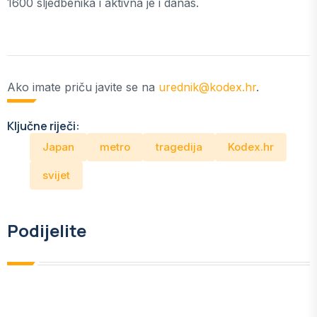
1600 sljedbenika i aktivna je i danas.
Ako imate priču javite se na
urednik@kodex.hr
.
Ključne riječi:
Japan
metro
tragedija
Kodex.hr
svijet
Podijelite