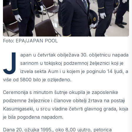
Foto: EPA/JAPAN POOL
J
apan u četvrtak obilježava 30. obljetnicu napada
sarinom u tokijskoj podzemnoj željeznici koji je
izvela sekta Aum i u kojem je poginulo 14 ljudi, a
više od 5800 bilo je ozlijeđeno.
Ceremonija s minutom šutnje okupila je zaposlenike
podzemne željeznice i članove obitelji žrtava na postaji
Kasumigaseki, u srcu vladine četvrti glavnog grada, koja
je bila pogođena napadom.
Dana 20. ožujka 1995., oko 8,00 ujutro, petorica