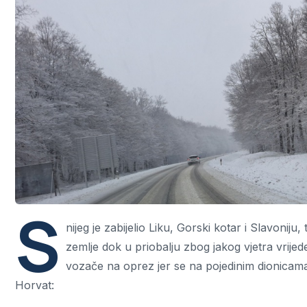
S
nijeg je zabijelio Liku, Gorski kotar i Slavoni
zemlje dok u priobalju zbog jakog vjetra vrije
vozače na oprez jer se na pojedinim dionicama 
Horvat: