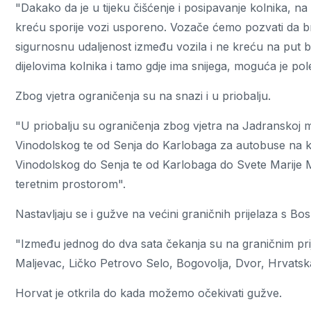
"Dakako da je u tijeku čišćenje i posipavanje kolnika, n
kreću sporije vozi usporeno. Vozače ćemo pozvati da br
sigurnosnu udaljenost između vozila i ne kreću na put
dijelovima kolnika i tamo gdje ima snijega, moguća je pole
Zbog vjetra ograničenja su na snazi i u priobalju.
"U priobalju su ograničenja zbog vjetra na Jadranskoj 
Vinodolskog te od Senja do Karlobaga za autobuse na ka
Vinodolskog do Senja te od Karlobaga do Svete Marije M
teretnim prostorom".
Nastavljaju se i gužve na većini graničnih prijelaza s 
"Između jednog do dva sata čekanja su na graničnim prij
Maljevac, Ličko Petrovo Selo, Bogovolja, Dvor, Hrvatska
Horvat je otkrila do kada možemo očekivati gužve.