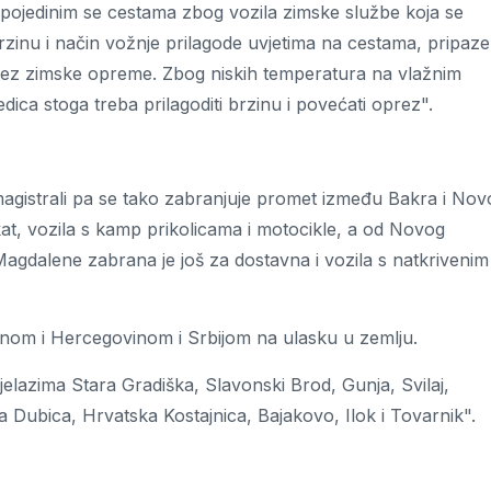
a pojedinim se cestama zbog vozila zimske službe koja se
zinu i način vožnje prilagode uvjetima na cestama, pripaze
 bez zimske opreme. Zbog niskih temperatura na vlažnim
dica stoga treba prilagoditi brzinu i povećati oprez".
magistrali pa se tako zabranjuje promet između Bakra i Nov
t, vozila s kamp prikolicama i motocikle, a od Novog
agdalene zabrana je još za dostavna i vozila s natkrivenim
Bosnom i Hercegovinom i Srbijom na ulasku u zemlju.
elazima Stara Gradiška, Slavonski Brod, Gunja, Svilaj,
 Dubica, Hrvatska Kostajnica, Bajakovo, Ilok i Tovarnik".