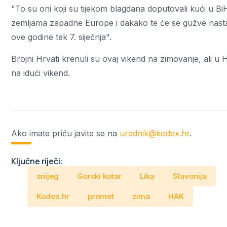
"To su oni koji su tijekom blagdana doputovali kući u BiH
zemljama zapadne Europe i dakako te će se gužve nastavit
ove godine tek 7. siječnja".
Brojni Hrvati krenuli su ovaj vikend na zimovanje, ali u
na idući vikend.
Ako imate priču javite se na
urednik@kodex.hr
.
Ključne riječi:
snijeg
Gorski kotar
Lika
Slavonija
Kodex.hr
promet
zima
HAK