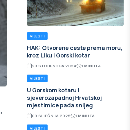
VIJESTI
HAK: Otvorene ceste prema moru,
kroz Liku i Gorski kotar
23 STUDENOGA 2024
1 MINUTA
VIJESTI
U Gorskom kotaru i
sjeverozapadnoj Hrvatskoj
mjestimice pada snijeg
a
03 SIJEČNJA 2025
1 MINUTA
VIJESTI