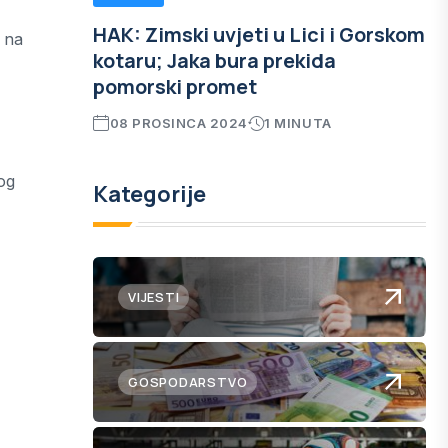
HAK: Zimski uvjeti u Lici i Gorskom
 na
kotaru; Jaka bura prekida
pomorski promet
08 PROSINCA 2024
1 MINUTA
og
Kategorije
VIJESTI
GOSPODARSTVO