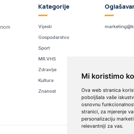
Kategorije
Oglašava
Vijesti
marketing@k
ednom
Gospodarstvo
Sport
MR.VHS
Zdravlje
Mi koristimo ko
Kultura
Ova web stranica korist
Znanost
poboljšala vaše iskust
osnovnu funkcionalnos
stranici
,
za mjerenje va
personalizaciju marketi
relevantniji za vas
.