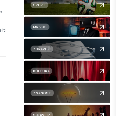
SPORT
an
MR.VHS
iti
ZDRAVLJE
KULTURA
ZNANOST
SHOWBIZ