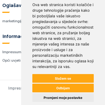
Oglašavanje
Ova web stranica koristi kolačiće i
druge tehnologije praćenja kako
bi poboljšala vaše iskustvo
marketing@kodex.hr
pregledavanja u sljedeće svrhe:
omogućiti osnovnu funkcionalnost
web stranice
,
za pružanje boljeg
Informacije
iskustva na web stranici
,
za
mjerenje vašeg interesa za naše
proizvode i usluge i za
Impressum
personalizaciju marketinških
Opći uvjeti korištenja
interakcija
,
za isporuku oglasa koji
su relevantniji za vas
.
Slažem se
Impressum
Opći uvjeti korištenja
Postavke kolačića
Odbijam
© 2024 kodex.hr
Promjeni moje postavke