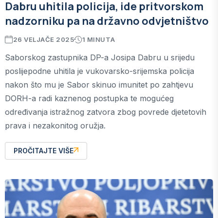
Dabru uhitila policija, ide pritvorskom
nadzorniku pa na državno odvjetništvo
26 VELJAČE 2025
1 MINUTA
Saborskog zastupnika DP-a Josipa Dabru u srijedu
poslijepodne uhitila je vukovarsko-srijemska policija
nakon što mu je Sabor skinuo imunitet po zahtjevu
DORH-a radi kaznenog postupka te mogućeg
određivanja istražnog zatvora zbog povrede djetetovih
prava i nezakonitog oružja.
PROČITAJTE VIŠE