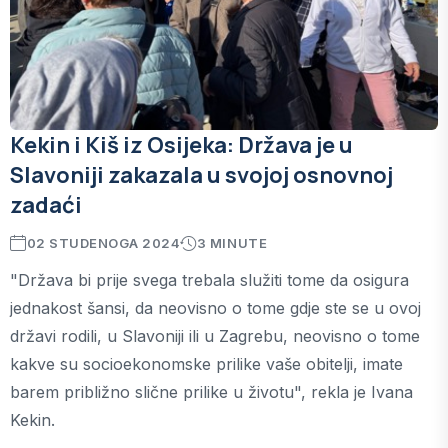
Kekin i Kiš iz Osijeka: Država je u
Slavoniji zakazala u svojoj osnovnoj
zadaći
02 STUDENOGA 2024
3 MINUTE
"Država bi prije svega trebala služiti tome da osigura
jednakost šansi, da neovisno o tome gdje ste se u ovoj
državi rodili, u Slavoniji ili u Zagrebu, neovisno o tome
kakve su socioekonomske prilike vaše obitelji, imate
barem približno slične prilike u životu", rekla je Ivana
Kekin.