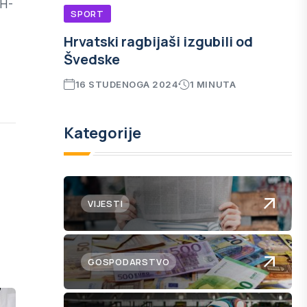
RH-
SPORT
Hrvatski ragbijaši izgubili od
Švedske
16 STUDENOGA 2024
1 MINUTA
Kategorije
VIJESTI
GOSPODARSTVO