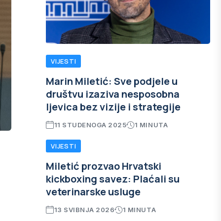
VIJESTI
Marin Miletić: Sve podjele u
društvu izaziva nesposobna
ljevica bez vizije i strategije
11 STUDENOGA 2025
1 MINUTA
VIJESTI
Miletić prozvao Hrvatski
kickboxing savez: Plaćali su
veterinarske usluge
13 SVIBNJA 2026
1 MINUTA