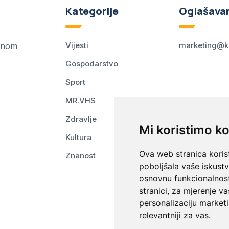
Kategorije
Oglašava
Vijesti
marketing@k
ednom
Gospodarstvo
Sport
MR.VHS
Zdravlje
Mi koristimo ko
Kultura
Ova web stranica korist
Znanost
poboljšala vaše iskust
osnovnu funkcionalnos
stranici
,
za mjerenje va
personalizaciju marketi
relevantniji za vas
.