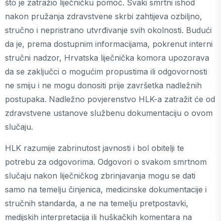
što je zatražio liječničku pomoć. Svaki smrtni ishod
nakon pružanja zdravstvene skrbi zahtijeva ozbiljno,
stručno i nepristrano utvrđivanje svih okolnosti. Budući
da je, prema dostupnim informacijama, pokrenut interni
stručni nadzor, Hrvatska liječnička komora upozorava
da se zaključci o mogućim propustima ili odgovornosti
ne smiju i ne mogu donositi prije završetka nadležnih
postupaka. Nadležno povjerenstvo HLK-a zatražit će od
zdravstvene ustanove službenu dokumentaciju o ovom
slučaju.
HLK razumije zabrinutost javnosti i bol obitelji te
potrebu za odgovorima. Odgovori o svakom smrtnom
slučaju nakon liječničkog zbrinjavanja mogu se dati
samo na temelju činjenica, medicinske dokumentacije i
stručnih standarda, a ne na temelju pretpostavki,
medijskih interpretacija ili huškačkih komentara na