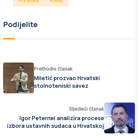
Hrvatska
vijesti
Podijelite
Prethodni članak
Miletić prozvao Hrvatski
stolnoteniski savez
Sljedeći članak
Igor Peternel analizira procese
izbora ustavnih sudaca u Hrvatskoj