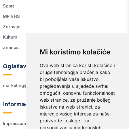
Sport
MR.VHS
Zdravlje
Kultura
Znanost
Mi koristimo kolačiće
Oglašavanje
Ova web stranica koristi kolačiće i
druge tehnologije praćenja kako
bi poboljšala vaše iskustvo
marketing@kodex.hr
pregledavanja u sljedeće svrhe:
omogućiti osnovnu funkcionalnost
web stranice
,
za pružanje boljeg
Informacije
iskustva na web stranici
,
za
mjerenje vašeg interesa za naše
proizvode i usluge i za
Impressum
personalizaciju marketinških