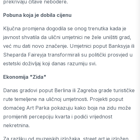
prekrivaju čitave nebodere.
Pobuna koja je dobila cijenu
Ključna promjena dogodila se onog trenutka kada je
javnost shvatila da ulični umjetnici ne žele uništiti grad,
već mu dati novo značenje. Umjetnici poput Banksyja ili
Sheparda Faireyja transformirali su politički prosvjed u
estetski doživljaj koji danas razumiju svi.
Ekonomija "Zida"
Danas gradovi poput Berlina ili Zagreba grade turističke
rute temeljene na uličnoj umjetnosti. Projekti poput
domaćeg Art Parka pokazuju kako boja na zidu može
promijeniti percepciju kvarta i podići vrijednost
nekretnina.
Za razliku od muzejskih izložaka, street art je izložen