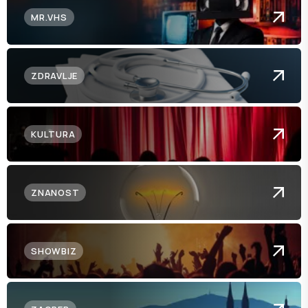
MR.VHS
ZDRAVLJE
KULTURA
ZNANOST
SHOWBIZ