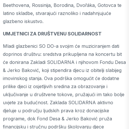
Beethovena, Rossinija, Borodina, Dvořáka, Gotovca te
latino skladbe, stvarajući raznoliko i nadahnjujuće
glazbeno iskustvo.
UMJETNICI ZA DRUŠTVENU SOLIDARNOST
Mladi glazbenici SO DO-a svojim će muziciranjem dati
doprinos društvu: sredstva prikupljena na koncertu bit
će donirana Zakladi SOLIDARNA i njihovom Fondu Desa
& Jerko Baković, koji stipendira djecu iz obitelji slabijeg
imovinskog stanja. Ova podrška omogućit će dodatne
prilike djeci iz osjetljivih sredina za obrazovanje i
uključivanje u društvene tokove, pružajući im tako bolje
uvjete za budućnost. Zaklada SOLIDARNA aktivno
djeluje u području ljudskih prava kroz donacijske
programe, dok Fond Desa & Jerko Baković pruža
financijsku i stručnu podršku školovanju djece