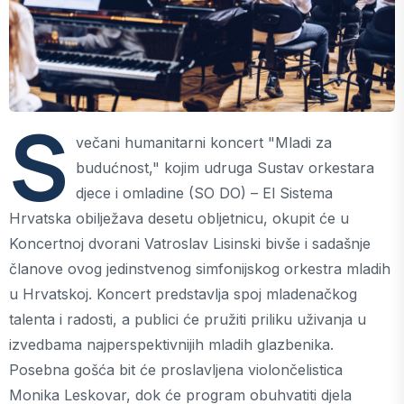
S
večani humanitarni koncert "Mladi za
budućnost," kojim udruga Sustav orkestara
djece i omladine (SO DO) – El Sistema
Hrvatska obilježava desetu obljetnicu, okupit će u
Koncertnoj dvorani Vatroslav Lisinski bivše i sadašnje
članove ovog jedinstvenog simfonijskog orkestra mladih
u Hrvatskoj. Koncert predstavlja spoj mladenačkog
talenta i radosti, a publici će pružiti priliku uživanja u
izvedbama najperspektivnijih mladih glazbenika.
Posebna gošća bit će proslavljena violončelistica
Monika Leskovar, dok će program obuhvatiti djela