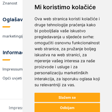
Znanost
Mi koristimo kolačiće
Oglašavanje
Ova web stranica koristi kolačiće i
druge tehnologije praćenja kako
bi poboljšala vaše iskustvo
marketing@kodex.hr
pregledavanja u sljedeće svrhe:
omogućiti osnovnu funkcionalnost
web stranice
,
za pružanje boljeg
Informacije
iskustva na web stranici
,
za
mjerenje vašeg interesa za naše
proizvode i usluge i za
Impressum
personalizaciju marketinških
Opći uvjeti korištenja
interakcija
,
za isporuku oglasa koji
su relevantniji za vas
.
Slažem se
Impressum
Opći uvjeti korištenja
Postavke kolačića
Odbijam