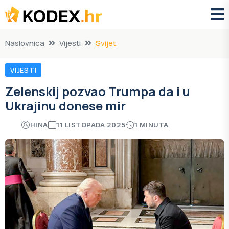
Naslovnica
Vijesti
Svijet
VIJESTI
Zelenskij pozvao Trumpa da i u
Ukrajinu donese mir
HINA
11 LISTOPADA 2025
1 MINUTA