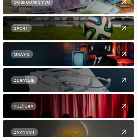
GOSPODARSTVO
SPORT
MR.VHS
ZDRAVLJE
KULTURA
ZNANOST