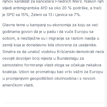
njihov kandidat za kancelara Friedrich Merz. Nakon njih
slijedi antimigrantska AfD sa oko 20 % podrške, a treći
je SPD sa 15%, Zeleni sa 13 i Ljevica sa 7%.
Glavne teme u kampanji su ekonomija za koju se već
godinama govori da je u padu i da vuče Europu sa
sobom, a neizbježne su i migracije sa rastom nasilja u
zemlji koja je donedavno bila otvorena za useljenike.
Smatra se da unatoč vodstvu Kršćanski-demokrati neće
osvojiti dovoljan broj mjesta u Bundestagu za
samostalno formiranje vlasti stoga se očekuje nekakva
koalicija. Izbori se promatraju kao vrlo važni za Europu
u promjenjivim geopolitičkim okolnostima i s novom
američkom vlasti.