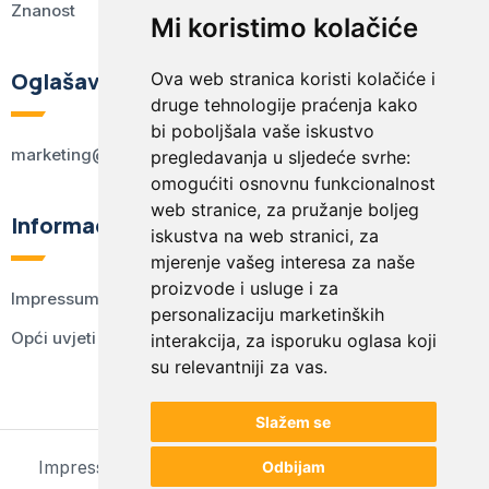
Znanost
Mi koristimo kolačiće
Oglašavanje
Ova web stranica koristi kolačiće i
druge tehnologije praćenja kako
bi poboljšala vaše iskustvo
marketing@kodex.hr
pregledavanja u sljedeće svrhe:
omogućiti osnovnu funkcionalnost
web stranice
,
za pružanje boljeg
Informacije
iskustva na web stranici
,
za
mjerenje vašeg interesa za naše
proizvode i usluge i za
Impressum
personalizaciju marketinških
Opći uvjeti korištenja
interakcija
,
za isporuku oglasa koji
su relevantniji za vas
.
Slažem se
Impressum
Opći uvjeti korištenja
Postavke kolačića
Odbijam