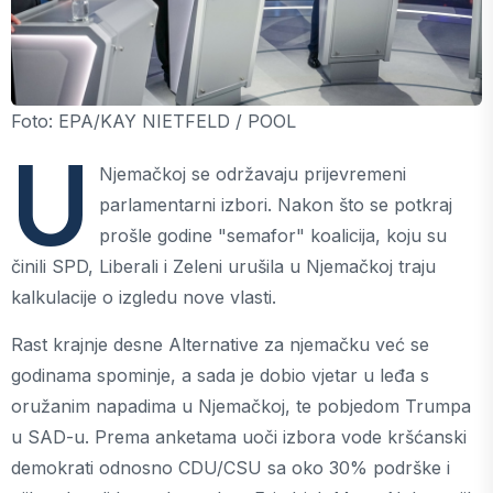
Foto: EPA/KAY NIETFELD / POOL
U
Njemačkoj se održavaju prijevremeni
parlamentarni izbori. Nakon što se potkraj
prošle godine "semafor" koalicija, koju su
činili SPD, Liberali i Zeleni urušila u Njemačkoj traju
kalkulacije o izgledu nove vlasti.
Rast krajnje desne Alternative za njemačku već se
godinama spominje, a sada je dobio vjetar u leđa s
oružanim napadima u Njemačkoj, te pobjedom Trumpa
u SAD-u. Prema anketama uoči izbora vode kršćanski
demokrati odnosno CDU/CSU sa oko 30% podrške i