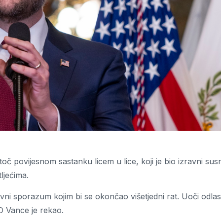
č povijesnom sastanku licem u lice, koji je bio izravni sus
ljećima.
ovni sporazum kojim bi se okončao višetjedni rat. Uoči odla
D Vance je rekao.