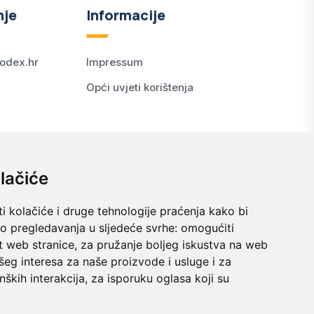
nje
Informacije
odex.hr
Impressum
Opći uvjeti korištenja
lačiće
i kolačiće i druge tehnologije praćenja kako bi
vo pregledavanja u sljedeće svrhe:
omogućiti
t web stranice
,
za pružanje boljeg iskustva na web
šeg interesa za naše proizvode i usluge i za
nških interakcija
,
za isporuku oglasa koji su