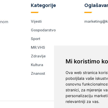
Kategorije
Oglašava
Vijesti
marketing@k
ednom
Gospodarstvo
Sport
MR.VHS
Zdravlje
Mi koristimo ko
Kultura
Ova web stranica korist
Znanost
poboljšala vaše iskust
osnovnu funkcionalnos
stranici
,
za mjerenje va
personalizaciju marketi
relevantniji za vas
.