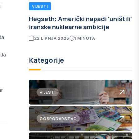
i
VIJESTI
Hegseth: Američki napadi 'uništili'
iranske nuklearne ambicije
da
22 LIPNJA 2025
1 MINUTA
 da
Kategorije
ar
VIJESTI
GOSPODARSTVO