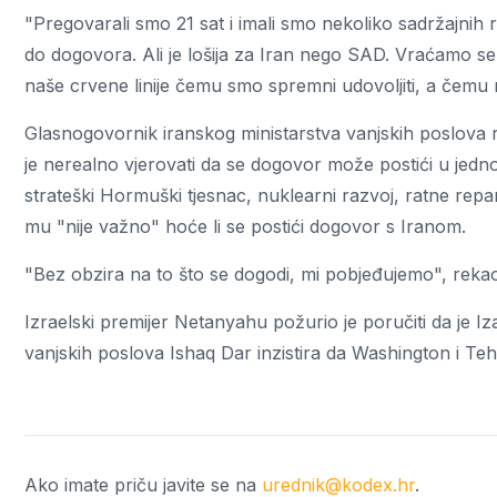
"Pregovarali smo 21 sat i imali smo nekoliko sadržajnih r
do dogovora. Ali je lošija za Iran nego SAD. Vraćamo s
naše crvene linije čemu smo spremni udovoljiti, a čemu ni
Glasnogovornik iranskog ministarstva vanjskih poslova r
je nerealno vjerovati da se dogovor može postići u jedn
strateški Hormuški tjesnac, nuklearni razvoj, ratne repa
mu "nije važno" hoće li se postići dogovor s Iranom.
"Bez obzira na to što se dogodi, mi pobjeđujemo", reka
Izraelski premijer Netanyahu požurio je poručiti da je I
vanjskih poslova Ishaq Dar inzistira da Washington i Te
Ako imate priču javite se na
urednik@kodex.hr
.