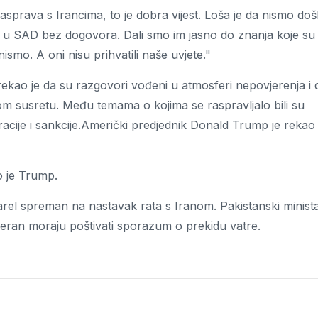
asprava s Irancima, to je dobra vijest. Loša je da nismo došl
e u SAD bez dogovora. Dali smo im jasno do znanja koje su
smo. A oni nisu prihvatili naše uvjete."
ekao je da su razgovori vođeni u atmosferi nepovjerenja i 
om susretu. Među temama o kojima se raspravljalo bili su
racije i sankcije.Američki predjednik Donald Trump je rekao
o je Trump.
zarel spreman na nastavak rata s Iranom. Pakistanski minist
heran moraju poštivati sporazum o prekidu vatre.