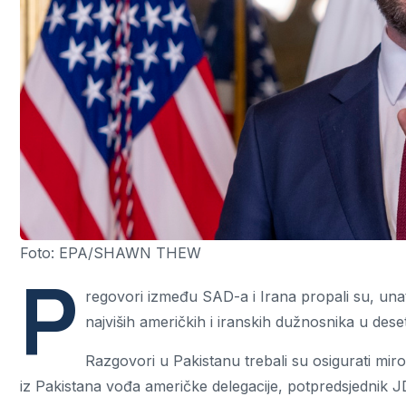
Foto: EPA/SHAWN THEW
P
regovori između SAD-a i Irana propali su, unato
najviših američkih i iranskih dužnosnika u deset
Razgovori u Pakistanu trebali su osigurati mir
iz Pakistana vođa američke delegacije, potpredsjednik J