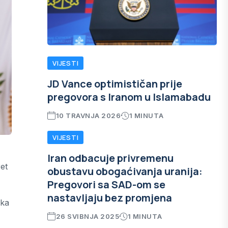
VIJESTI
JD Vance optimističan prije
pregovora s Iranom u Islamabadu
10 TRAVNJA 2026
1 MINUTA
VIJESTI
Iran odbacuje privremenu
ret
obustavu obogaćivanja uranija:
Pregovori sa SAD-om se
nastavljaju bez promjena
ska
26 SVIBNJA 2025
1 MINUTA