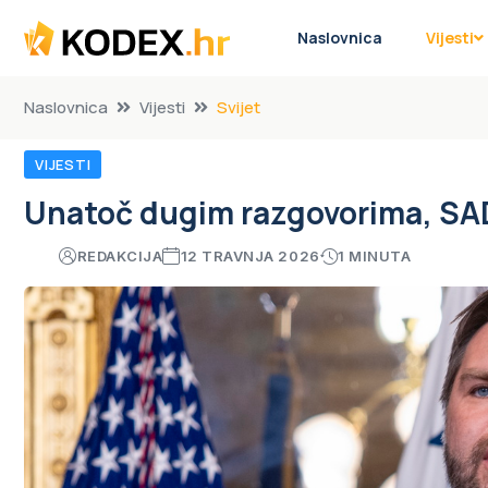
Naslovnica
Vijesti
Naslovnica
Vijesti
Svijet
VIJESTI
Unatoč dugim razgovorima, SAD 
REDAKCIJA
12 TRAVNJA 2026
1 MINUTA