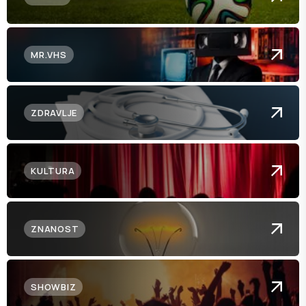
MR.VHS
ZDRAVLJE
KULTURA
ZNANOST
SHOWBIZ