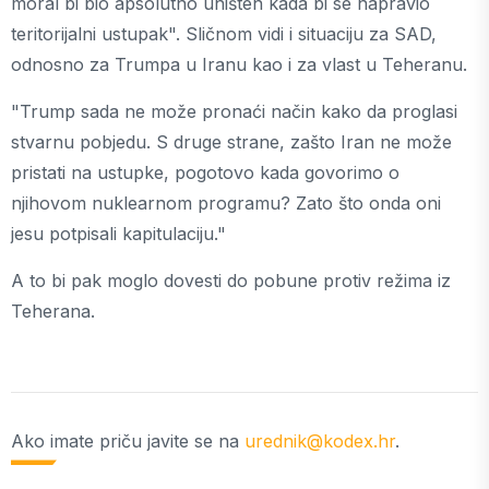
moral bi bio apsolutno uništen kada bi se napravio
teritorijalni ustupak". Sličnom vidi i situaciju za SAD,
odnosno za Trumpa u Iranu kao i za vlast u Teheranu.
"Trump sada ne može pronaći način kako da proglasi
stvarnu pobjedu. S druge strane, zašto Iran ne može
pristati na ustupke, pogotovo kada govorimo o
njihovom nuklearnom programu? Zato što onda oni
jesu potpisali kapitulaciju."
A to bi pak moglo dovesti do pobune protiv režima iz
Teherana.
Ako imate priču javite se na
urednik@kodex.hr
.