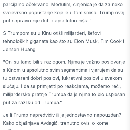
parcijalno očekivano. Međutim, činjenica je da za neko
svojevrsno popuštanje koje je u tom smislu Trump ovaj
put napravio nije dobio apsolutno ništa."
S Trumpom su u Kinu otišli milijarderi, šefovi
tehnoloških giganata kao što su Elon Musk, Tim Cook i
Jensen Huang.
"Oni su tamo bili s razlogom. Njima je važno poslovanje
s Kinom u apsolutno svim segmentima i vjerujem da su
tu ostvareni dobri poslovi, lukrativni poslovi u svakom
slučaju. I da se primijetiti po reakcijama, možemo reći,
milijarderske pratnje Trumpa da je njima to bio uspješan
put za razliku od Trumpa."
Je li Trump nepredvidiv ili je jednostavno nepouzdan?
Kako objašnjava Avdagić, trenutno ovisi o kome