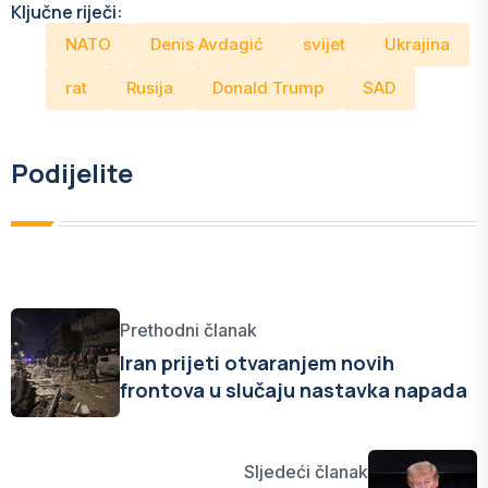
Ključne riječi:
NATO
Denis Avdagić
svijet
Ukrajina
rat
Rusija
Donald Trump
SAD
Podijelite
Prethodni članak
Iran prijeti otvaranjem novih
frontova u slučaju nastavka napada
Sljedeći članak