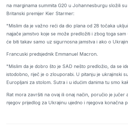
na marginama summita G20 u Johannesburgu složili su se
Britanski premijer Kier Starmer:
"Mislim da je važno reći da dio plana od 28 točaka uklj
najjače jamstvo koje se može predložiti i zbog toga sam 
će biti takav samo uz sigurnosna jamstva i ako o Ukrajini
Francuski predsjednik Emmanuel Macron.
"Mislim da je dobro što je SAD nešto predložio, da se id
istodobno, riječ je o zlouporabi. U pitanju je ukrajinski 
Europljani za stolom. Sutra i u idućim danima tu smo kak
Rat mora završiti na ovaj ili onaj način, poručio je juče
njegov prijedlog za Ukrajinu ujedno i njegova konačna p