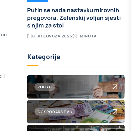
Putin se nada nastavku mirovnih
pregovora, Zelenskij voljan sjesti
s njim za stol
i on
01 KOLOVOZA 2025
1 MINUTA
Kategorije
i i
VIJESTI
i
GOSPODARSTVO