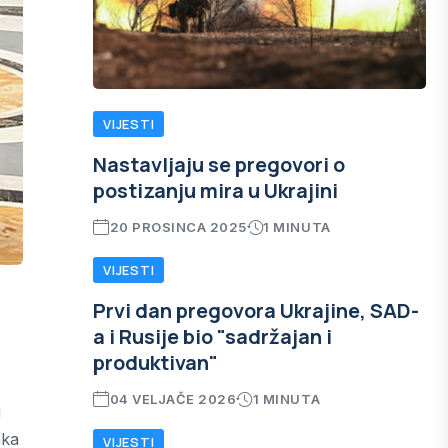
VIJESTI
Nastavljaju se pregovori o
postizanju mira u Ukrajini
20 PROSINCA 2025
1 MINUTA
VIJESTI
Prvi dan pregovora Ukrajine, SAD-
a i Rusije bio "sadržajan i
produktivan"
04 VELJAČE 2026
1 MINUTA
u
nka
VIJESTI