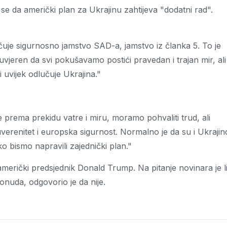
 da američki plan za Ukrajinu zahtijeva "dodatni rad".
učuje sigurnosno jamstvo SAD-a, jamstvo iz članka 5. To je
uvjeren da svi pokušavamo postići pravedan i trajan mir, al
 uvijek odlučuje Ukrajina."
e prema prekidu vatre i miru, moramo pohvaliti trud, ali
suverenitet i europska sigurnost. Normalno je da su i Ukrajinc
o bismo napravili zajednički plan."
r američki predsjednik Donald Trump. Na pitanje novinara je l
onuda, odgovorio je da nije.