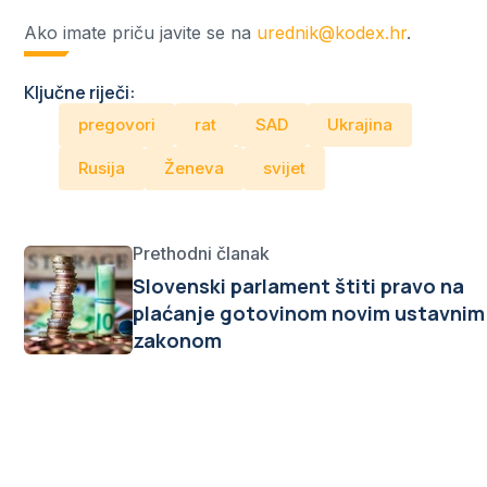
Ako imate priču javite se na
urednik@kodex.hr
.
Ključne riječi:
pregovori
rat
SAD
Ukrajina
Rusija
Ženeva
svijet
Prethodni članak
Slovenski parlament štiti pravo na
plaćanje gotovinom novim ustavnim
zakonom