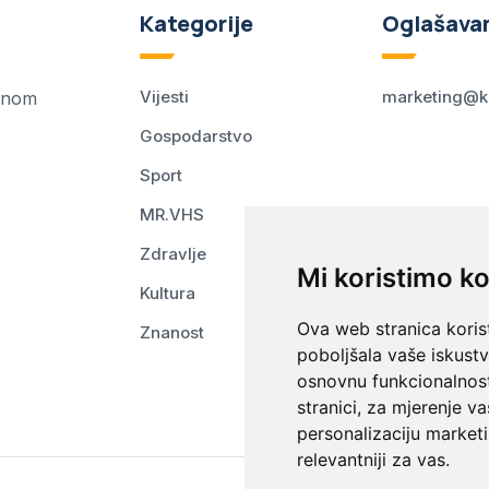
Kategorije
Oglašava
Vijesti
marketing@k
ednom
Gospodarstvo
Sport
MR.VHS
Zdravlje
Mi koristimo ko
Kultura
Ova web stranica korist
Znanost
poboljšala vaše iskust
osnovnu funkcionalnos
stranici
,
za mjerenje va
personalizaciju marketi
relevantniji za vas
.