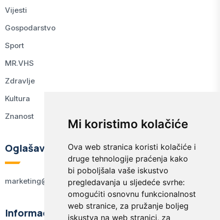
Vijesti
Gospodarstvo
Sport
MR.VHS
Zdravlje
Kultura
Znanost
Mi koristimo kolačiće
Oglašavanje
Ova web stranica koristi kolačiće i
druge tehnologije praćenja kako
bi poboljšala vaše iskustvo
marketing@kodex.hr
pregledavanja u sljedeće svrhe:
omogućiti osnovnu funkcionalnost
web stranice
,
za pružanje boljeg
Informacije
iskustva na web stranici
,
za