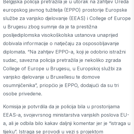
Belgijska policija pretražila je u utorak na zahtjev Ureda
europskog javnog tužitelja (EPPO) prostorije Europske
službe za vanjsko djelovanje (EEAS) i College of Europe
u Brugesu zbog sumnje da je ta prestižna
poslijediplomska visokoškolska ustanova unaprijed
dobivala informacije o natječaju za osposobljavanje
diplomata. “Na zahtjev EPPO-a, koji je odobrio istražni
sudac, savezna policija pretražila je nekoliko zgrada
College of Europe u Brugesu, u Europskoj službi za
vanjsko djelovanje u Bruxellesu te domove
osumnjičenika”, priopćio je EPPO, dodajući da su tri
osobe privedene.
Komisija je potvrdila da je policija bila u prostorijama
EEAS-a, svojevrsnog ministarstva vanjskih poslova EU-
a, ali je odbila bilo kakav daljnji komentar jer je “istraga u
tijeku”. Istraga se provodi u vezi s projektom