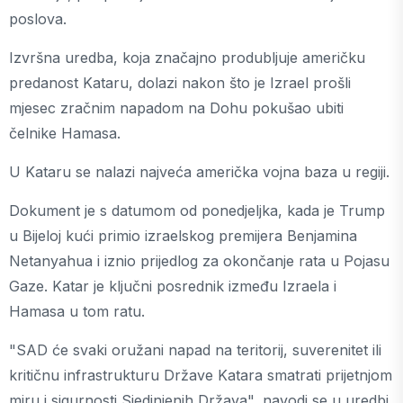
poslova.
Izvršna uredba, koja značajno produbljuje američku
predanost Kataru, dolazi nakon što je Izrael prošli
mjesec zračnim napadom na Dohu pokušao ubiti
čelnike Hamasa.
U Kataru se nalazi najveća američka vojna baza u regiji.
Dokument je s datumom od ponedjeljka, kada je Trump
u Bijeloj kući primio izraelskog premijera Benjamina
Netanyahua i iznio prijedlog za okončanje rata u Pojasu
Gaze. Katar je ključni posrednik između Izraela i
Hamasa u tom ratu.
"SAD će svaki oružani napad na teritorij, suverenitet ili
kritičnu infrastrukturu Države Katara smatrati prijetnjom
miru i sigurnosti Sjedinjenih Država", navodi se u uredbi.