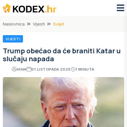
Naslovnica
Vijesti
Svijet
VIJESTI
Trump obećao da će braniti Katar u
slučaju napada
HINA
01 LISTOPADA 2025
1 MINUTA