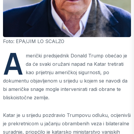
Foto: EPA/JIM LO SCALZO
A
merički predsjednik Donald Trump obećao je
da će svaki oružani napad na Katar tretirati
kao prijetnju američkoj sigurnosti, po
dokumentu objavljenom u srijedu u kojem se navodi da
bi američke snage mogle intervenirati radi obrane te
bliskoistočne zemlje.
Katar je u srijedu pozdravio Trumpovu odluku, ocijenivši
je prekretnicom u jačanju obrambenih veza i bilateralne
suradnje, priopćilo je katarsko ministarstvo vanjskih