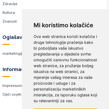
Zdravlje
Kultura
Znanost
Mi koristimo kolačiće
Oglašavanje
Ova web stranica koristi kolačiće i
druge tehnologije praćenja kako
bi poboljšala vaše iskustvo
marketing@kodex.hr
pregledavanja u sljedeće svrhe:
omogućiti osnovnu funkcionalnost
web stranice
,
za pružanje boljeg
Informacije
iskustva na web stranici
,
za
mjerenje vašeg interesa za naše
proizvode i usluge i za
Impressum
personalizaciju marketinških
Opći uvjeti korištenja
interakcija
,
za isporuku oglasa koji
su relevantniji za vas
.