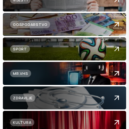
VIJESTI
GOSPODARSTVO
SPORT
MR.VHS
ZDRAVLJE
KULTURA