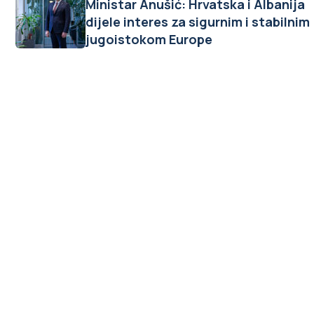
Ministar Anušić: Hrvatska i Albanija
dijele interes za sigurnim i stabilnim
jugoistokom Europe