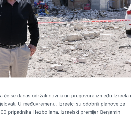
a će se danas održati novi krug pregovora između Izraela i
udjelovati. U međuvremenu, Izraelci su odobrili planove za
1700 pripadnika Hezbollaha. Izraelski premijer Benjamin