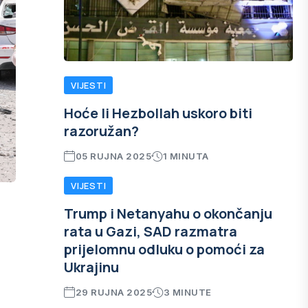
VIJESTI
Hoće li Hezbollah uskoro biti
razoružan?
05 RUJNA 2025
1 MINUTA
VIJESTI
Trump i Netanyahu o okončanju
rata u Gazi, SAD razmatra
prijelomnu odluku o pomoći za
Ukrajinu
29 RUJNA 2025
3 MINUTE