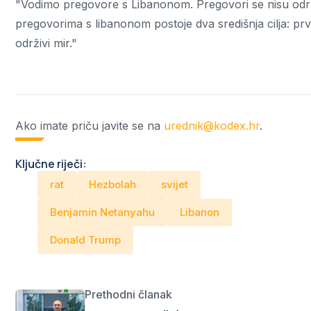
"Vodimo pregovore s Libanonom. Pregovori se nisu održa
pregovorima s libanonom postoje dva središnja cilja: prvi
održivi mir."
Ako imate priču javite se na
urednik@kodex.hr
.
Ključne riječi:
rat
Hezbolah
svijet
Benjamin Netanyahu
Libanon
Donald Trump
Prethodni članak