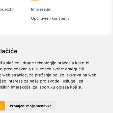
odex.hr
Impressum
Opći uvjeti korištenja
lačiće
i kolačiće i druge tehnologije praćenja kako bi
vo pregledavanja u sljedeće svrhe:
omogućiti
t web stranice
,
za pružanje boljeg iskustva na web
šeg interesa za naše proizvode i usluge i za
nških interakcija
,
za isporuku oglasa koji su
© 2024 kodex.hr
m
Promjeni moje postavke