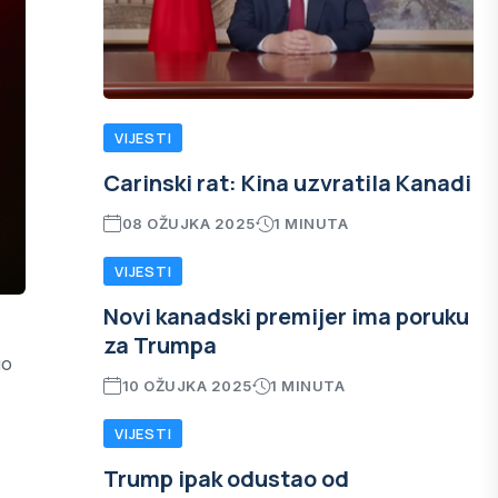
VIJESTI
Carinski rat: Kina uzvratila Kanadi
08 OŽUJKA 2025
1 MINUTA
VIJESTI
Novi kanadski premijer ima poruku
za Trumpa
io
10 OŽUJKA 2025
1 MINUTA
VIJESTI
Trump ipak odustao od