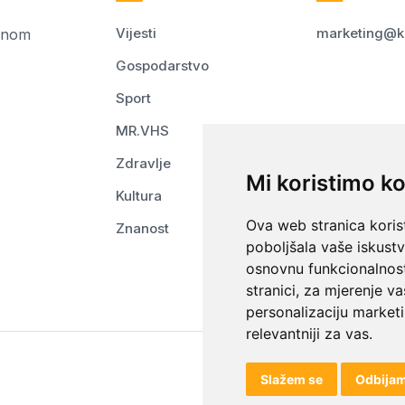
Vijesti
marketing@k
ednom
Gospodarstvo
Sport
MR.VHS
Zdravlje
Mi koristimo ko
Kultura
Ova web stranica korist
Znanost
poboljšala vaše iskust
osnovnu funkcionalnos
stranici
,
za mjerenje va
personalizaciju marketi
relevantniji za vas
.
Slažem se
Odbija