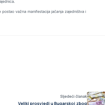
ajednica.
je postao važna manifestacija jačanja zajedništva i
Sljedeći članak
Veliki prosvjedi u Bugarskoj zbog