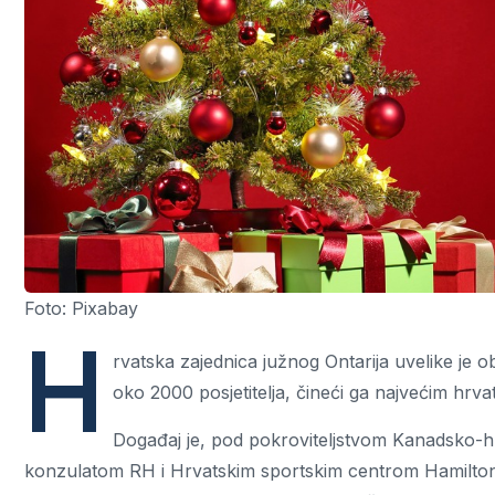
Foto: Pixabay
H
rvatska zajednica južnog Ontarija uvelike je ob
oko 2000 posjetitelja, čineći ga najvećim hr
Događaj je, pod pokroviteljstvom Kanadsko-h
konzulatom RH i Hrvatskim sportskim centrom Hamilton, 