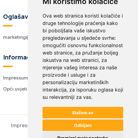
Mi koristimo kolačiće
Oglašavanje
Ova web stranica koristi kolačiće i
druge tehnologije praćenja kako
bi poboljšala vaše iskustvo
marketing@kodex.hr
pregledavanja u sljedeće svrhe:
omogućiti osnovnu funkcionalnost
web stranice
,
za pružanje boljeg
Informacije
iskustva na web stranici
,
za
mjerenje vašeg interesa za naše
proizvode i usluge i za
Impressum
personalizaciju marketinških
Opći uvjeti korištenja
interakcija
,
za isporuku oglasa koji
su relevantniji za vas
.
Slažem se
Impressum
Opći uvjeti korištenja
Postavke kolačića
Odbijam
© 2024 kodex.hr
Promjeni moje postavke