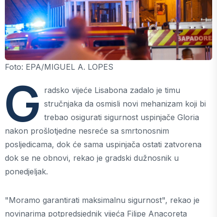
Foto: EPA/MIGUEL A. LOPES
G
radsko vijeće Lisabona zadalo je timu
stručnjaka da osmisli novi mehanizam koji bi
trebao osigurati sigurnost uspinjače Gloria
nakon prošlotjedne nesreće sa smrtonosnim
posljedicama, dok će sama uspinjača ostati zatvorena
dok se ne obnovi, rekao je gradski dužnosnik u
ponedjeljak.
"Moramo garantirati maksimalnu sigurnost", rekao je
novinarima potpredsjednik vijeća Filipe Anacoreta