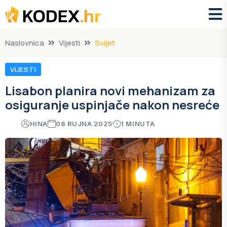
Naslovnica
Vijesti
Svijet
VIJESTI
Lisabon planira novi mehanizam za
osiguranje uspinjače nakon nesreće
HINA
08 RUJNA 2025
1 MINUTA