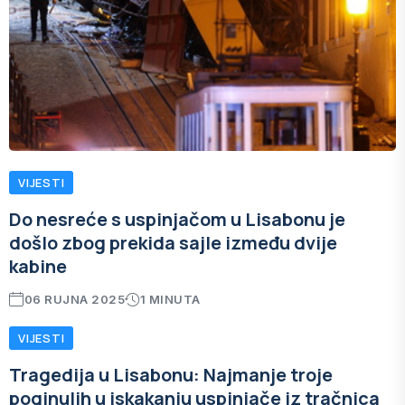
VIJESTI
Do nesreće s uspinjačom u Lisabonu je
došlo zbog prekida sajle između dvije
kabine
06 RUJNA 2025
1 MINUTA
VIJESTI
Tragedija u Lisabonu: Najmanje troje
poginulih u iskakanju uspinjače iz tračnica