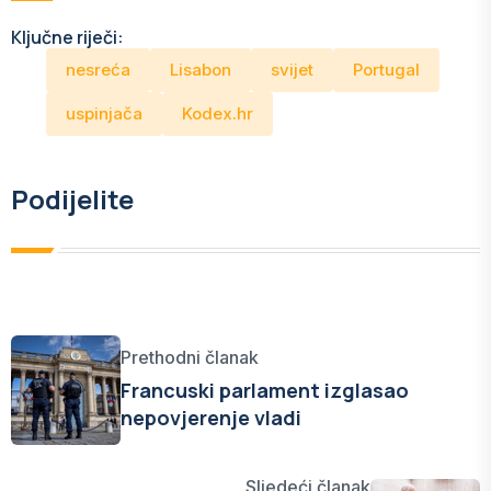
Ključne riječi:
nesreća
Lisabon
svijet
Portugal
uspinjača
Kodex.hr
Podijelite
Prethodni članak
Francuski parlament izglasao
nepovjerenje vladi
Sljedeći članak