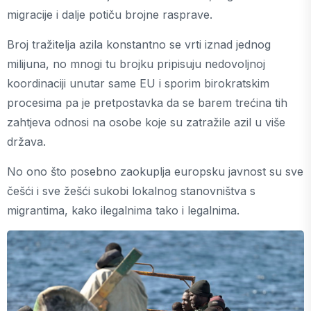
migracije i dalje potiču brojne rasprave.
Broj tražitelja azila konstantno se vrti iznad jednog
milijuna, no mnogi tu brojku pripisuju nedovoljnoj
koordinaciji unutar same EU i sporim birokratskim
procesima pa je pretpostavka da se barem trećina tih
zahtjeva odnosi na osobe koje su zatražile azil u više
država.
No ono što posebno zaokuplja europsku javnost su sve
češći i sve žešći sukobi lokalnog stanovništva s
migrantima, kako ilegalnima tako i legalnima.