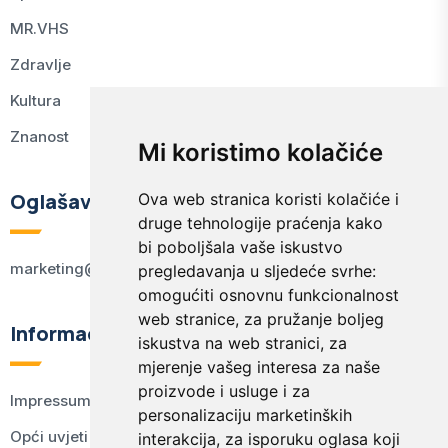
MR.VHS
Zdravlje
Kultura
Znanost
Mi koristimo kolačiće
Oglašavanje
Ova web stranica koristi kolačiće i
druge tehnologije praćenja kako
bi poboljšala vaše iskustvo
marketing@kodex.hr
pregledavanja u sljedeće svrhe:
omogućiti osnovnu funkcionalnost
web stranice
,
za pružanje boljeg
Informacije
iskustva na web stranici
,
za
mjerenje vašeg interesa za naše
proizvode i usluge i za
Impressum
personalizaciju marketinških
Opći uvjeti korištenja
interakcija
,
za isporuku oglasa koji