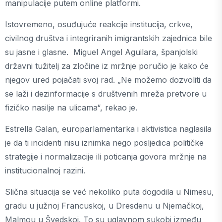
manipulacije putem online platformi.
Istovremeno, osuđujuće reakcije institucija, crkve,
civilnog društva i integriranih imigrantskih zajednica bile
su jasne i glasne. Miguel Angel Aguilara, španjolski
državni tužitelj za zločine iz mržnje poručio je kako će
njegov ured pojačati svoj rad. „Ne možemo dozvoliti da
se laži i dezinformacije s društvenih mreža pretvore u
fizičko nasilje na ulicama“, rekao je.
Estrella Galan, europarlamentarka i aktivistica naglasila
je da ti incidenti nisu iznimka nego posljedica političke
strategije i normalizacije ili poticanja govora mržnje na
institucionalnoj razini.
Slična situacija se već nekoliko puta dogodila u Nimesu,
gradu u južnoj Francuskoj, u Dresdenu u Njemačkoj,
Malmou u Švedskoj. To su uglavnom sukobi između