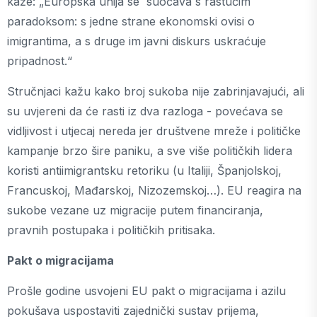
kaže: „Europska unija se suočava s rastućim
paradoksom: s jedne strane ekonomski ovisi o
imigrantima, a s druge im javni diskurs uskraćuje
pripadnost.“
Stručnjaci kažu kako broj sukoba nije zabrinjavajući, ali
su uvjereni da će rasti iz dva razloga - povećava se
vidljivost i utjecaj nereda jer društvene mreže i političke
kampanje brzo šire paniku, a sve više političkih lidera
koristi antiimigrantsku retoriku (u Italiji, Španjolskoj,
Francuskoj, Mađarskoj, Nizozemskoj…). EU reagira na
sukobe vezane uz migracije putem financiranja,
pravnih postupaka i političkih pritisaka.
Pakt o migracijama
Prošle godine usvojeni EU pakt o migracijama i azilu
pokušava uspostaviti zajednički sustav prijema,