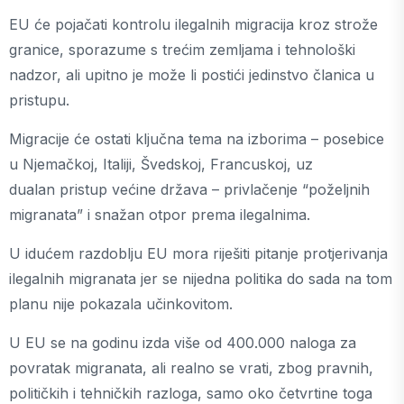
EU će pojačati kontrolu ilegalnih migracija kroz strože
granice, sporazume s trećim zemljama i tehnološki
nadzor, ali upitno je može li postići jedinstvo članica u
pristupu.
Migracije će ostati ključna tema na izborima – posebice
u Njemačkoj, Italiji, Švedskoj, Francuskoj, uz
dualan pristup većine država – privlačenje “poželjnih
migranata” i snažan otpor prema ilegalnima.
U idućem razdoblju EU mora riješiti pitanje protjerivanja
ilegalnih migranata jer se nijedna politika do sada na tom
planu nije pokazala učinkovitom.
U EU se na godinu izda više od 400.000 naloga za
povratak migranata, ali realno se vrati, zbog pravnih,
političkih i tehničkih razloga, samo oko četvrtine toga