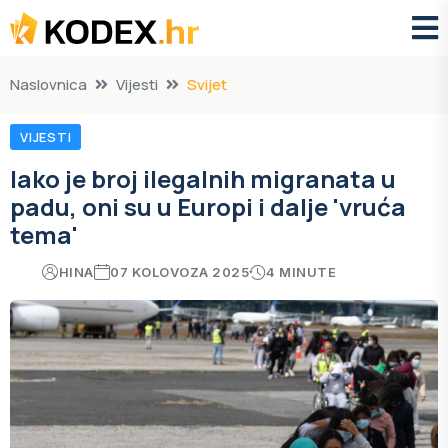
Naslovnica
Vijesti
Svijet
VIJESTI
Iako je broj ilegalnih migranata u
padu, oni su u Europi i dalje 'vruća
tema'
HINA
07 KOLOVOZA 2025
4 MINUTE