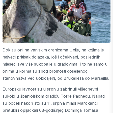
Dok su oni na vanjskim granicama Unije, na kojima je
najveći pritisak dolazaka, još i očekivani, posljednjih
mjeseci sve više sukoba je u gradovima. I to ne samo u
onima u kojima su zbog brojnosti doseljenog
stanovništva već uobičajeni, od Bruxellesa do Marseilla.
Europsku javnost su u srpnju zabrinuli višednevni
sukobi u španjolskom gradiću Torre Pachecu. Napadi
su počeli nakon što su 11. srpnja mladi Marokanci
pretukli i opljačkali 68-godišnjeg Dominga Tomasa