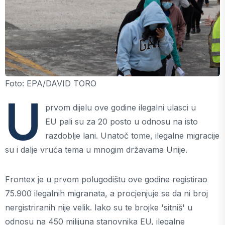
Foto: EPA/DAVID TORO
U
prvom dijelu ove godine ilegalni ulasci u
EU pali su za 20 posto u odnosu na isto
razdoblje lani. Unatoč tome, ilegalne migracije
su i dalje vruća tema u mnogim državama Unije.
Frontex je u prvom polugodištu ove godine registirao
75.900 ilegalnih migranata, a procjenjuje se da ni broj
nergistriranih nije velik. Iako su te brojke 'sitniš' u
odnosu na 450 milijuna stanovnika EU, ilegalne