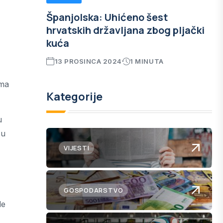
Španjolska: Uhićeno šest
hrvatskih državljana zbog pljački
kuća
13 PROSINCA 2024
1 MINUTA
ema
Kategorije
u
su
VIJESTI
GOSPODARSTVO
de