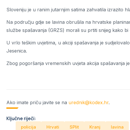
Sloveniju je u ranim jutarnjim satima zahvatila izrazito 
Na području gdje se lavina obrušila na hrvatske planina
službe spašavanja (GRZS) morali su prtiti snijeg kako bi
U vrlo teškim uvjetima, u akciji spašavanja je sudjeloval
Jesenica.
Zbog pogoršanja vremenskih uvjeta akcija spašavanja je m
Ako imate priču javite se na
urednik@kodex.hr
.
Ključne riječi:
policija
Hrvati
SPlit
Kranj
lavina