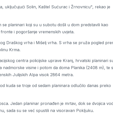
ta, uključujući Solin, Kaštel Sućurac i Žrnovnicu", rekao je
se planinari koji su u subotu došli u dom predstavili kao
e fronte i pogoršanje vremenskih uvjeta.
kog Draškog vrha i Mišelj vrha. S vrha se pruža pogled pr
olinu Krma.
ijskog centra policijske uprave Kranj, hrvatski planinari s
a nadmorske visine i potom da doma Planika (2408 m), te 
venskih Julijskih Alpa visok 2864 metra.
 od kuda se troje od sedam planinara odlučilo danas preko
Tosca. Jedan planinar pronađen je mrtav, dok se dvojica vo
omu, sada su se već spustili na visoravan Pokljuku.