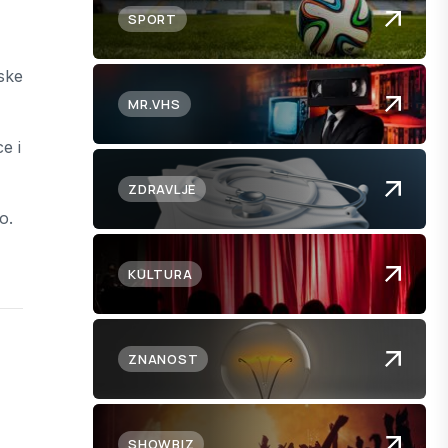
SPORT
ske
MR.VHS
e i
ZDRAVLJE
o.
KULTURA
ZNANOST
SHOWBIZ