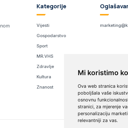
Kategorije
Oglašava
Vijesti
marketing@k
ednom
Gospodarstvo
Sport
MR.VHS
Zdravlje
Mi koristimo ko
Kultura
Ova web stranica korist
Znanost
poboljšala vaše iskust
osnovnu funkcionalnos
stranici
,
za mjerenje va
personalizaciju marketi
relevantniji za vas
.