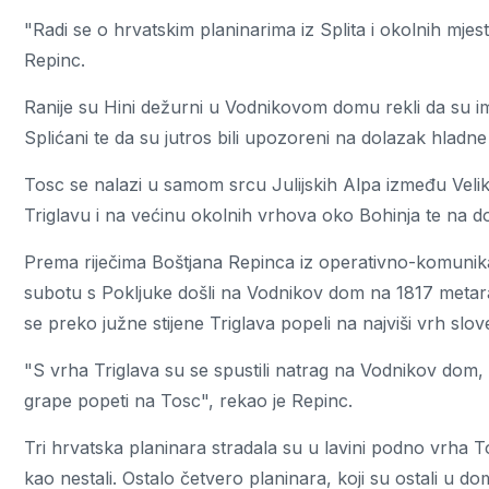
"Radi se o hrvatskim planinarima iz Splita i okolnih mjes
Repinc.
Ranije su Hini dežurni u Vodnikovom domu rekli da su im 
Splićani te da su jutros bili upozoreni na dolazak hladn
Tosc se nalazi u samom srcu Julijskih Alpa između Veli
Triglavu i na većinu okolnih vrhova oko Bohinja te na d
Prema riječima Boštjana Repinca iz operativno-komunikac
subotu s Pokljuke došli na Vodnikov dom na 1817 metar
se preko južne stijene Triglava popeli na najviši vrh slo
"S vrha Triglava su se spustili natrag na Vodnikov dom,
grape popeti na Tosc", rekao je Repinc.
Tri hrvatska planinara stradala su u lavini podno vrha 
kao nestali. Ostalo četvero planinara, koji su ostali u d