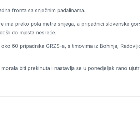
hladna fronta sa snježnim padalinama.
re ima preko pola metra snijega, a pripadnici slovenske gor
 došli do mjesta nesreće.
o oko 60 pripadnika GRZS-a, s timovima iz Bohinja, Radovljic
orala biti prekinuta i nastavlja se u ponedjeljak rano ujutr