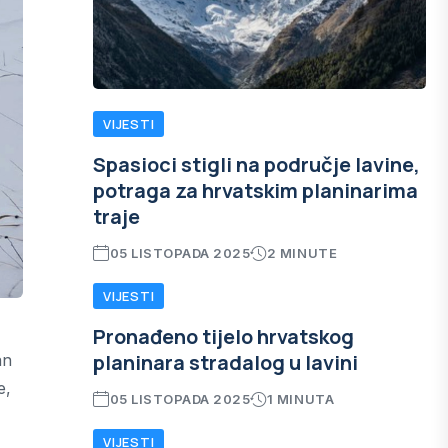
VIJESTI
Spasioci stigli na područje lavine,
potraga za hrvatskim planinarima
traje
05 LISTOPADA 2025
2 MINUTE
VIJESTI
Pronađeno tijelo hrvatskog
planinara stradalog u lavini
an
e,
05 LISTOPADA 2025
1 MINUTA
VIJESTI