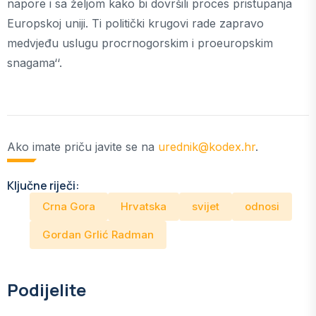
napore i sa željom kako bi dovršili proces pristupanja
Europskoj uniji. Ti politički krugovi rade zapravo
medvjeđu uslugu procrnogorskim i proeuropskim
snagama‘‘.
Ako imate priču javite se na
urednik@kodex.hr
.
Ključne riječi:
Crna Gora
Hrvatska
svijet
odnosi
Gordan Grlić Radman
Podijelite