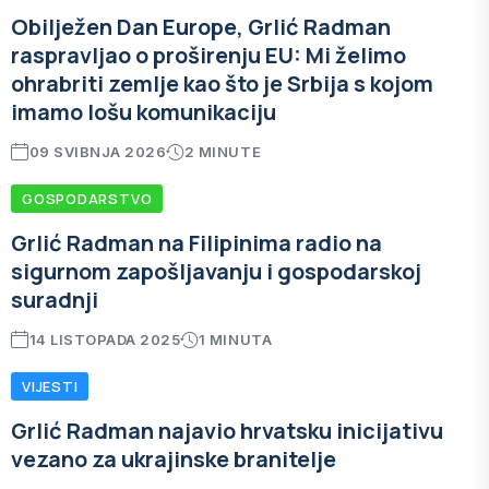
Obilježen Dan Europe, Grlić Radman
raspravljao o proširenju EU: Mi želimo
ohrabriti zemlje kao što je Srbija s kojom
imamo lošu komunikaciju
09 SVIBNJA 2026
2 MINUTE
GOSPODARSTVO
Grlić Radman na Filipinima radio na
sigurnom zapošljavanju i gospodarskoj
suradnji
14 LISTOPADA 2025
1 MINUTA
VIJESTI
Grlić Radman najavio hrvatsku inicijativu
vezano za ukrajinske branitelje