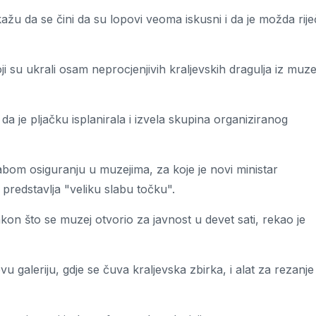
kažu da se čini da su lopovi veoma iskusni i da je možda rije
ji su ukrali osam neprocjenjivih kraljevskih dragulja iz muze
i da je pljačku isplanirala i izvela skupina organiziranog
bom osiguranju u muzejima, za koje je novi ministar
predstavlja "veliku slabu točku".
kon što se muzej otvorio za javnost u devet sati, rekao je
u galeriju, gdje se čuva kraljevska zbirka, i alat za rezanje