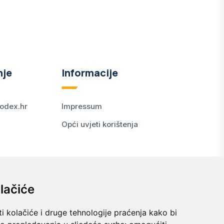
nje
Informacije
odex.hr
Impressum
Opći uvjeti korištenja
lačiće
i kolačiće i druge tehnologije praćenja kako bi