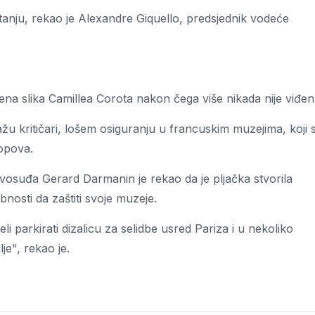
tanju, rekao je Alexandre Giquello, predsjednik vodeće
dena slika Camillea Corota nakon čega više nikada nije viđen
žu kritičari, lošem osiguranju u francuskim muzejima, koji 
opova.
avosuđa Gerard Darmanin je rekao da je pljačka stvorila
osti da zaštiti svoje muzeje.
eli parkirati dizalicu za selidbe usred Pariza i u nekoliko
je", rekao je.