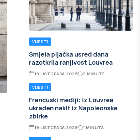
VIJESTI
Smjela pljačka usred dana
razotkrila ranjivost Louvrea
19 LISTOPADA 2025
3 MINUTE
VIJESTI
Francuski mediji: Iz Louvrea
ukraden nakit iz Napoleonske
zbirke
19 LISTOPADA 2025
1 MINUTA