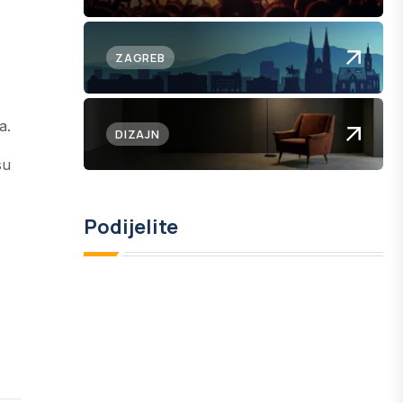
ZAGREB
a.
DIZAJN
su
Podijelite