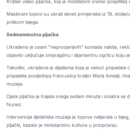
Kratak video pljačke, koji je mobitelom snimio posjetitelj 
Maskirani lopovi su ukrali devet primjeraka iz 19. stoljeća
prilikom bijega.
Sedmominutna pljačka
Ukradeno je osam "neprocjenjivih" komada nakita, reklo je
objavilo uključuje smaragdnu i dijamantnu ogrlicu koju je
Također, ukradena je dijadema koja je nekoć pripadala car
pripadala posljednjoj francuskoj kraljici Mariji Amaliji. I
muzeja.
Cijela pljačka je trajala svega sedam minuta i smatra se da
Nunez.
Intervencija djelatnika muzeja je lopove natjerala u bijeg
pljački, kazalo je ministarstvo kulture u priopćenju.