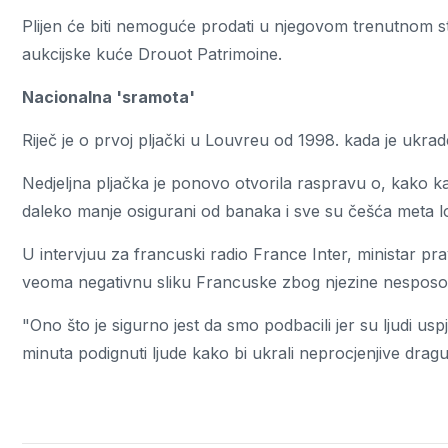
Plijen će biti nemoguće prodati u njegovom trenutnom s
aukcijske kuće Drouot Patrimoine.
Nacionalna 'sramota'
Riječ je o prvoj pljački u Louvreu od 1998. kada je ukra
Nedjeljna pljačka je ponovo otvorila raspravu o, kako ka
daleko manje osigurani od banaka i sve su češća meta l
U intervjuu za francuski radio France Inter, ministar pr
veoma negativnu sliku Francuske zbog njezine nesposobn
"Ono što je sigurno jest da smo podbacili jer su ljudi uspj
minuta podignuti ljude kako bi ukrali neprocjenjive dragul