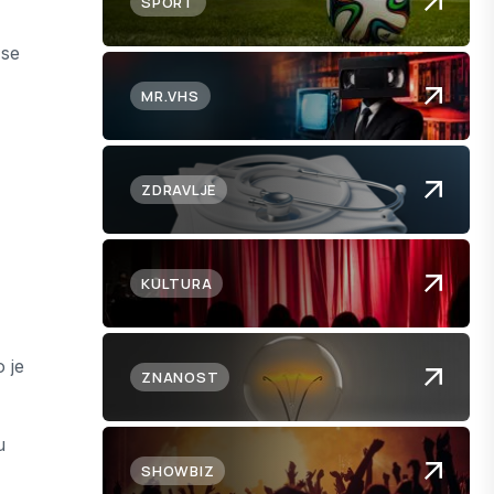
SPORT
 se
MR.VHS
ZDRAVLJE
KULTURA
o je
ZNANOST
u
SHOWBIZ