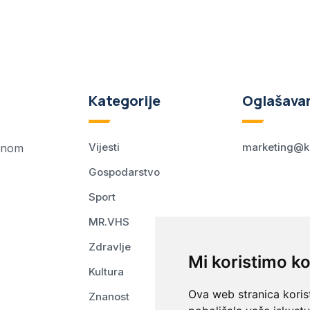
Kategorije
Oglašava
Vijesti
marketing@k
ednom
Gospodarstvo
Sport
MR.VHS
Zdravlje
Mi koristimo ko
Kultura
Ova web stranica korist
Znanost