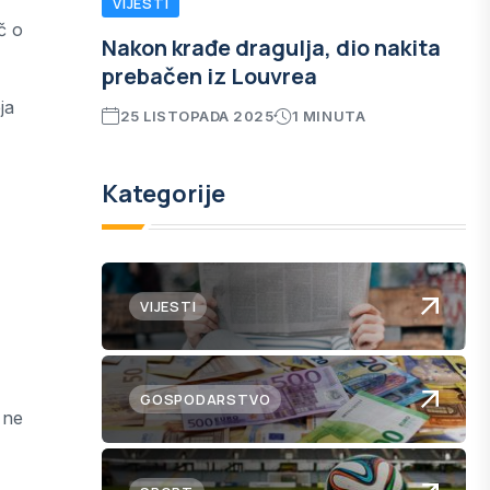
VIJESTI
č o
Nakon krađe dragulja, dio nakita
prebačen iz Louvrea
ja
25 LISTOPADA 2025
1 MINUTA
Kategorije
VIJESTI
GOSPODARSTVO
 ne