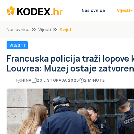
Naslovnica
Vijesti
Naslovnica
Vijesti
Svijet
VIJESTI
Francuska policija traži lopove 
Louvrea: Muzej ostaje zatvoren 
HINA
20 LISTOPADA 2025
2 MINUTE