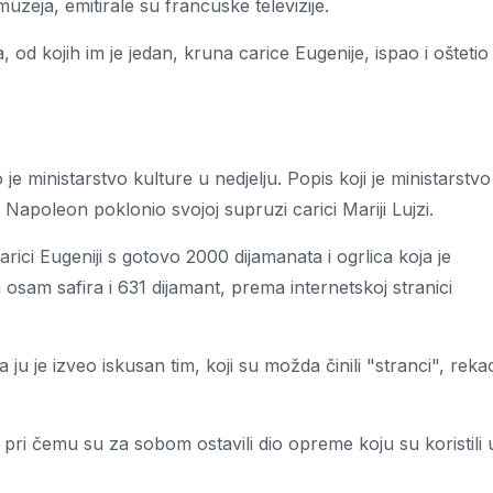
muzeja, emitirale su francuske televizije.
, od kojih im je jedan, kruna carice Eugenije, ispao i oštetio
 ministarstvo kulture u nedjelju. Popis koji je ministarstvo
 Napoleon poklonio svojoj supruzi carici Mariji Lujzi.
ici Eugeniji s gotovo 2000 dijamanata i ogrlica koja je
ma osam safira i 631 dijamant, prema internetskoj stranici
 ju je izveo iskusan tim, koji su možda činili "stranci", reka
, pri čemu su za sobom ostavili dio opreme koju su koristili 