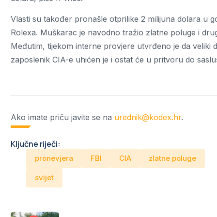
Vlasti su također pronašle otprilike 2 milijuna dolara u 
Rolexa. Muškarac je navodno tražio zlatne poluge i dru
Međutim, tijekom interne provjere utvrđeno je da veliki d
zaposlenik CIA-e uhićen je i ostat će u pritvoru do sasl
Ako imate priču javite se na
urednik@kodex.hr
.
Ključne riječi:
pronevjera
FBI
CIA
zlatne poluge
svijet