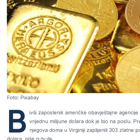
Foto: Pixabay
B
ivši zaposlenik američke obavještajne agencije
vrijednu milijune dolara dok je bio na poslu. P
njegova doma u Virginiji zaplijenili 303 zlatne
dolara, piše n-tv.de.