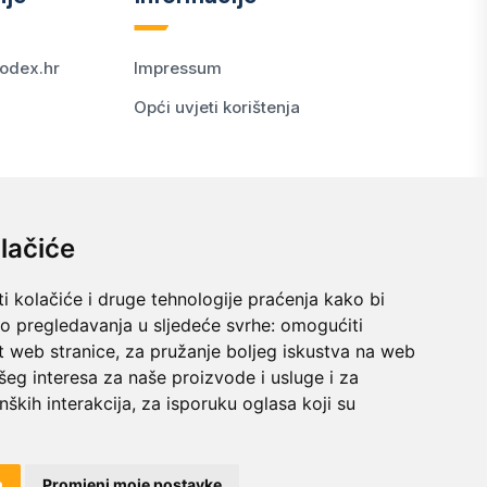
odex.hr
Impressum
Opći uvjeti korištenja
lačiće
i kolačiće i druge tehnologije praćenja kako bi
vo pregledavanja u sljedeće svrhe:
omogućiti
t web stranice
,
za pružanje boljeg iskustva na web
šeg interesa za naše proizvode i usluge i za
nških interakcija
,
za isporuku oglasa koji su
© 2024 kodex.hr
m
Promjeni moje postavke