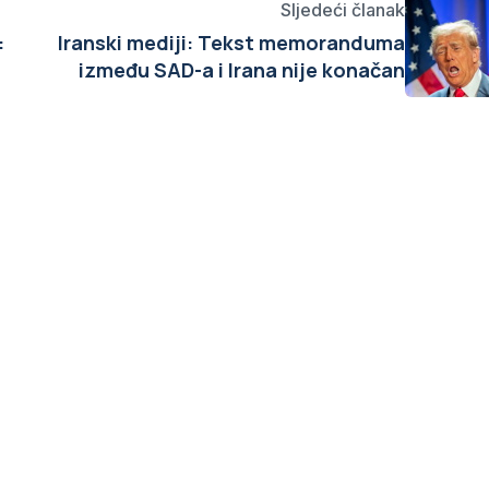
Sljedeći članak
:
Iranski mediji: Tekst memoranduma
između SAD-a i Irana nije konačan