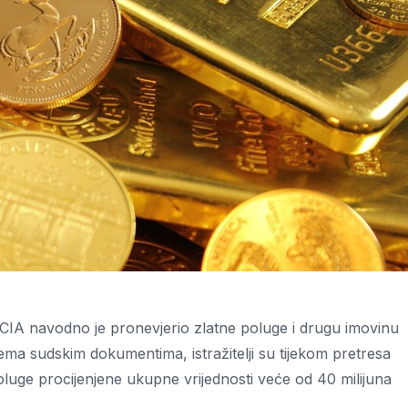
 CIA navodno je pronevjerio zlatne poluge i drugu imovinu
rema sudskim dokumentima, istražitelji su tijekom pretresa
 poluge procijenjene ukupne vrijednosti veće od 40 milijuna