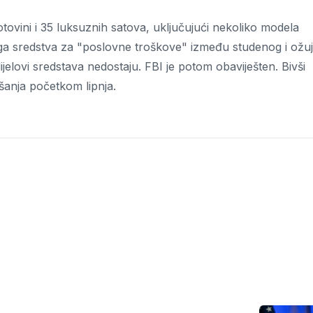
gotovini i 35 luksuznih satova, uključujući nekoliko modela
ga sredstva za "poslovne troškove" između studenog i ožuj
ijelovi sredstava nedostaju. FBI je potom obaviješten. Bivši
ušanja početkom lipnja.