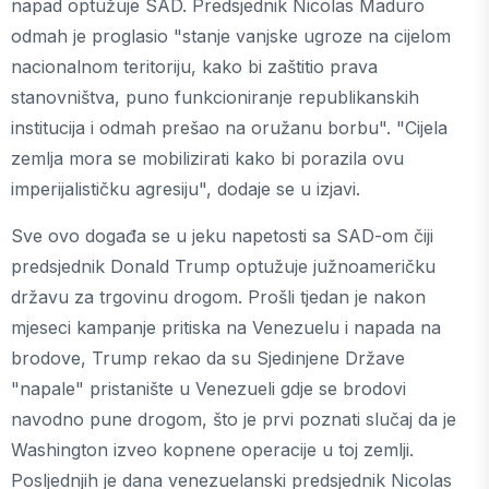
napad optužuje SAD. Predsjednik Nicolas Maduro
odmah je proglasio "stanje vanjske ugroze na cijelom
nacionalnom teritoriju, kako bi zaštitio prava
stanovništva, puno funkcioniranje republikanskih
institucija i odmah prešao na oružanu borbu". "Cijela
zemlja mora se mobilizirati kako bi porazila ovu
imperijalističku agresiju", dodaje se u izjavi.
Sve ovo događa se u jeku napetosti sa SAD-om čiji
predsjednik Donald Trump optužuje južnoameričku
državu za trgovinu drogom. Prošli tjedan je nakon
mjeseci kampanje pritiska na Venezuelu i napada na
brodove, Trump rekao da su Sjedinjene Države
"napale" pristanište u Venezueli gdje se brodovi
navodno pune drogom, što je prvi poznati slučaj da je
Washington izveo kopnene operacije u toj zemlji.
Posljednjih je dana venezuelanski predsjednik Nicolas