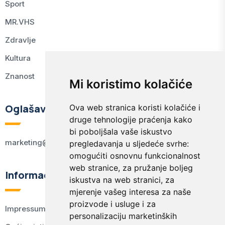
Sport
MR.VHS
Zdravlje
Kultura
Znanost
Mi koristimo kolačiće
Oglašavanje
Ova web stranica koristi kolačiće i
druge tehnologije praćenja kako
bi poboljšala vaše iskustvo
marketing@kodex.hr
pregledavanja u sljedeće svrhe:
omogućiti osnovnu funkcionalnost
web stranice
,
za pružanje boljeg
Informacije
iskustva na web stranici
,
za
mjerenje vašeg interesa za naše
proizvode i usluge i za
Impressum
personalizaciju marketinških