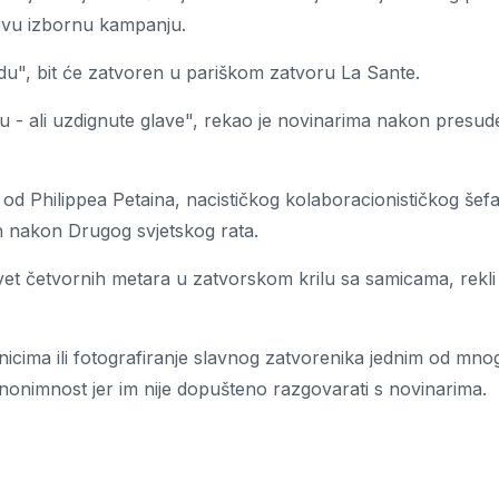
govu izbornu kampanju.
vdu", bit će zatvoren u pariškom zatvoru La Sante.
 - ali uzdignute glave", rekao je novinarima nakon presud
en od Philippea Petaina, nacističkog kolaboracionističkog šef
n nakon Drugog svjetskog rata.
devet četvornih metara u zatvorskom krilu sa samicama, rekli
enicima ili fotografiranje slavnog zatvorenika jednim od mno
 anonimnost jer im nije dopušteno razgovarati s novinarima.