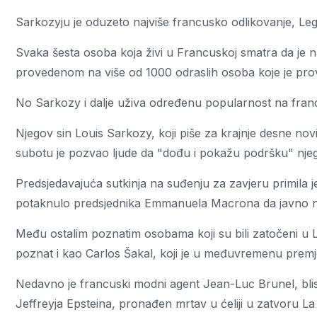
Sarkozyju je oduzeto najviše francusko odlikovanje, Leg
Svaka šesta osoba koja živi u Francuskoj smatra da je 
provedenom na više od 1000 odraslih osoba koje je prov
No Sarkozy i dalje uživa određenu popularnost na franc
Njegov sin Louis Sarkozy, koji piše za krajnje desne nov
subotu je pozvao ljude da "dođu i pokažu podršku" nje
Predsjedavajuća sutkinja na suđenju za zavjeru primila 
potaknulo predsjednika Emmanuela Macrona da javno na
Među ostalim poznatim osobama koji su bili zatočeni u 
poznat i kao Carlos Šakal, koji je u međuvremenu premj
Nedavno je francuski modni agent Jean-Luc Brunel, bli
Jeffreyja Epsteina, pronađen mrtav u ćeliji u zatvoru La