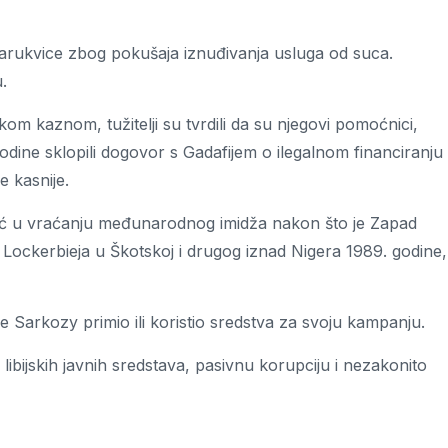
rukvice zbog pokušaja iznuđivanja usluga od suca.
.
om kaznom, tužitelji su tvrdili da su njegovi pomoćnici,
godine sklopili dogovor s Gadafijem o ilegalnom financiranju
 kasnije.
omoć u vraćanju međunarodnog imidža nakon što je Zapad
 Lockerbieja u Škotskoj i drugog iznad Nigera 1989. godine,
je Sarkozy primio ili koristio sredstva za svoju kampanju.
bijskih javnih sredstava, pasivnu korupciju i nezakonito