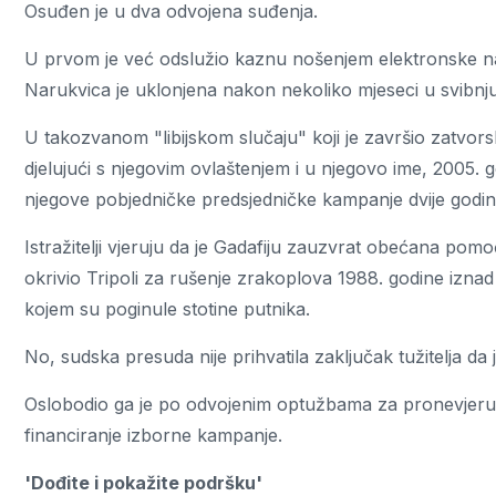
Osuđen je u dva odvojena suđenja.
U prvom je već odslužio kaznu nošenjem elektronske na
Narukvica je uklonjena nakon nekoliko mjeseci u svibnju
U takozvanom "libijskom slučaju" koji je završio zatvorsk
djelujući s njegovim ovlaštenjem i u njegovo ime, 2005. 
njegove pobjedničke predsjedničke kampanje dvije godine
Istražitelji vjeruju da je Gadafiju zauzvrat obećana p
okrivio Tripoli za rušenje zrakoplova 1988. godine iznad
kojem su poginule stotine putnika.
No, sudska presuda nije prihvatila zaključak tužitelja da 
Oslobodio ga je po odvojenim optužbama za pronevjeru li
financiranje izborne kampanje.
'Dođite i pokažite podršku'