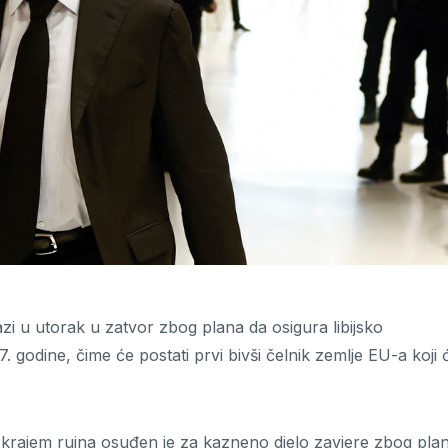
zi u utorak u zatvor zbog plana da osigura libijsko
 godine, čime će postati prvi bivši čelnik zemlje EU-a koji 
, krajem rujna osuđen je za kazneno djelo zavjere zbog pla