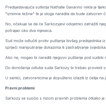
Predsjedavajuća sutkinja Nathalie Gavarino rekla je tij
"iznimne težine" te je stoga naredila da bude zatvoren 
No, očekuje se da će Sarkozyjevi odvjetnici zatražiti nj
potrajao oko dva mjeseca.
Sud može odlučiti protiv puštanja bivšeg predsjednika iz 
spriječi manipuliranje dokazima ili zastrašivanje svjedoka
Ako ne, mogao bi narediti njegovo puštanje pod sudski n
Do donošenja odluke suda Sarkozy bi trebao provesti 
U samici, zatvorenicima je dopušteno izlaziti iz ćelija n
Pravni problemi
Sarkozy se suočio s nizom pravnih problema otkako je i