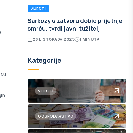
VIJESTI
Sarkozy u zatvoru dobio prijetnje
smrću, tvrdi javni tužitelj
e
23 LISTOPADA 2025
1 MINUTA
a
Kategorije
 su
VIJESTI
gih
GOSPODARSTVO