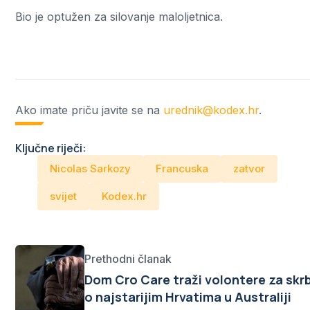
Bio je optužen za silovanje maloljetnica.
Ako imate priču javite se na
urednik@kodex.hr
.
Ključne riječi:
Nicolas Sarkozy
Francuska
zatvor
svijet
Kodex.hr
Prethodni članak
Dom Cro Care traži volontere za skr
o najstarijim Hrvatima u Australiji