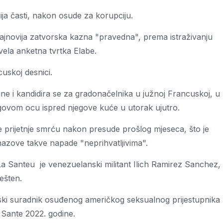
ija časti, nakon osude za korupciju.
najnovija zatvorska kazna "pravedna", prema istraživanju
ela anketna tvrtka Elabe.
uskoj desnici.
ine i kandidira se za gradonačelnika u južnoj Francuskoj, u
govom ocu ispred njegove kuće u utorak ujutro.
je prijetnje smrću nakon presude prošlog mjeseca, što je
zove takve napade "neprihvatljivima".
La Santeu je venezuelanski militant Ilich Ramirez Sanchez,
ešten.
ski suradnik osuđenog američkog seksualnog prijestupnika
 Sante 2022. godine.