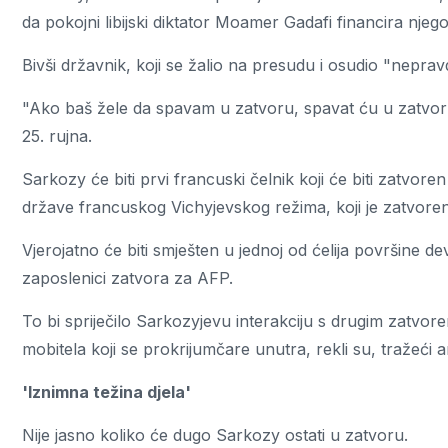
da pokojni libijski diktator Moamer Gadafi financira nje
Bivši državnik, koji se žalio na presudu i osudio "nepra
"Ako baš žele da spavam u zatvoru, spavat ću u zatvoru
25. rujna.
Sarkozy će biti prvi francuski čelnik koji će biti zatvor
države francuskog Vichyjevskog režima, koji je zatvore
Vjerojatno će biti smješten u jednoj od ćelija površine 
zaposlenici zatvora za AFP.
To bi spriječilo Sarkozyjevu interakciju s drugim zatvor
mobitela koji se prokrijumčare unutra, rekli su, tražeći
'Iznimna težina djela'
Nije jasno koliko će dugo Sarkozy ostati u zatvoru.