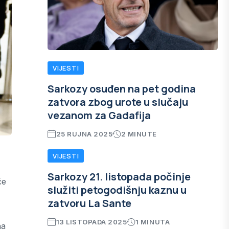
VIJESTI
Sarkozy osuđen na pet godina
zatvora zbog urote u slučaju
vezanom za Gadafija
25 RUJNA 2025
2 MINUTE
VIJESTI
Sarkozy 21. listopada počinje
će
služiti petogodišnju kaznu u
zatvoru La Sante
13 LISTOPADA 2025
1 MINUTA
na