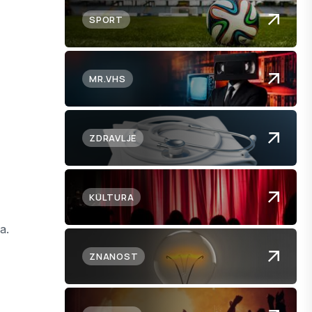
SPORT
MR.VHS
ZDRAVLJE
KULTURA
a.
ZNANOST