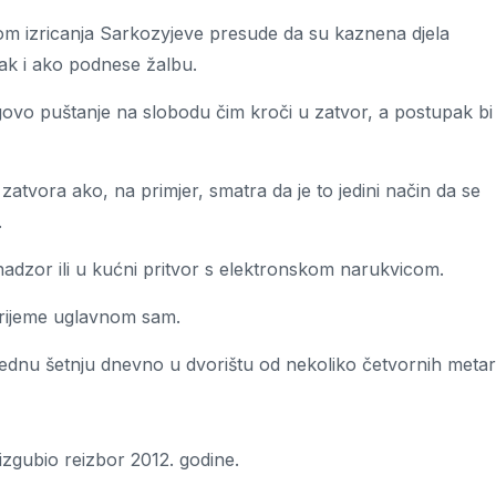
ekom izricanja Sarkozyjeve presude da su kaznena djela
čak i ako podnese žalbu.
egovo puštanje na slobodu čim kroči u zatvor, a postupak bi
zatvora ako, na primjer, smatra da je to jedini način da se
.
adzor ili u kućni pritvor s elektronskom narukvicom.
vrijeme uglavnom sam.
a jednu šetnju dnevno u dvorištu od nekoliko četvornih metar
zgubio reizbor 2012. godine.