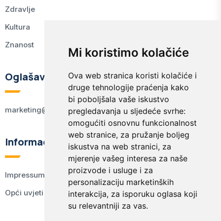
Zdravlje
Kultura
Znanost
Mi koristimo kolačiće
Oglašavanje
Ova web stranica koristi kolačiće i
druge tehnologije praćenja kako
bi poboljšala vaše iskustvo
marketing@kodex.hr
pregledavanja u sljedeće svrhe:
omogućiti osnovnu funkcionalnost
web stranice
,
za pružanje boljeg
Informacije
iskustva na web stranici
,
za
mjerenje vašeg interesa za naše
proizvode i usluge i za
Impressum
personalizaciju marketinških
Opći uvjeti korištenja
interakcija
,
za isporuku oglasa koji
su relevantniji za vas
.