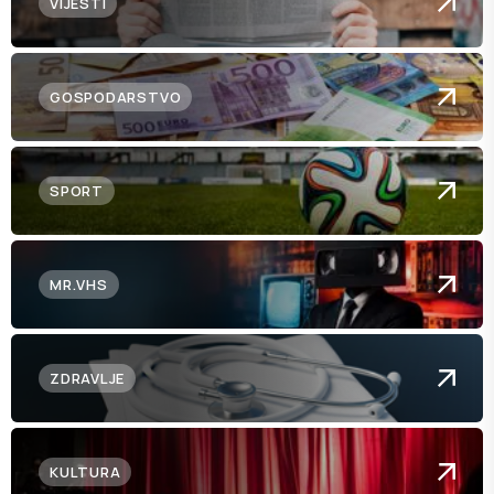
VIJESTI
GOSPODARSTVO
SPORT
MR.VHS
ZDRAVLJE
KULTURA