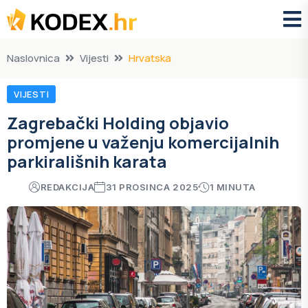
Naslovnica
Vijesti
Hrvatska
VIJESTI
Zagrebački Holding objavio
promjene u važenju komercijalnih
parkirališnih karata
REDAKCIJA
31 PROSINCA 2025
1 MINUTA