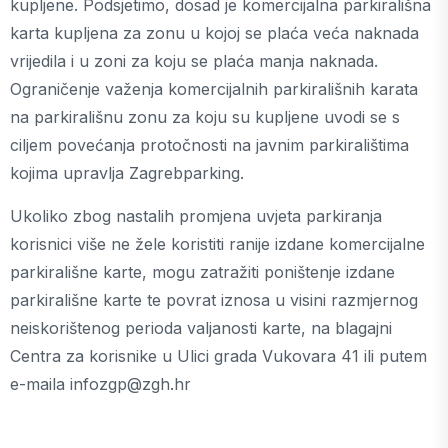
kupljene. Podsjetimo, dosad je komercijalna parkirališna
karta kupljena za zonu u kojoj se plaća veća naknada
vrijedila i u zoni za koju se plaća manja naknada.
Ograničenje važenja komercijalnih parkirališnih karata
na parkirališnu zonu za koju su kupljene uvodi se s
ciljem povećanja protočnosti na javnim parkiralištima
kojima upravlja Zagrebparking.
Ukoliko zbog nastalih promjena uvjeta parkiranja
korisnici više ne žele koristiti ranije izdane komercijalne
parkirališne karte, mogu zatražiti poništenje izdane
parkirališne karte te povrat iznosa u visini razmjernog
neiskorištenog perioda valjanosti karte, na blagajni
Centra za korisnike u Ulici grada Vukovara 41 ili putem
e-maila infozgp@zgh.hr