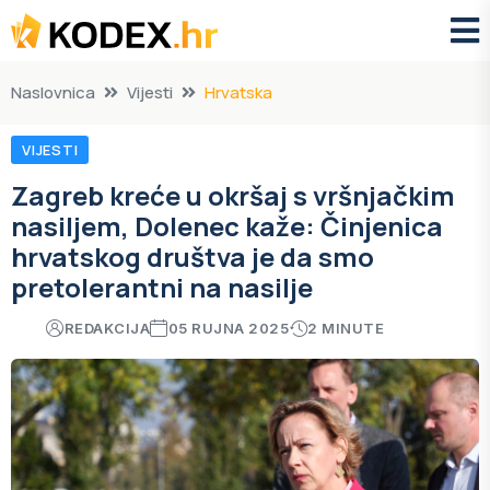
Naslovnica
Vijesti
Hrvatska
VIJESTI
Zagreb kreće u okršaj s vršnjačkim
nasiljem, Dolenec kaže: Činjenica
hrvatskog društva je da smo
pretolerantni na nasilje
REDAKCIJA
05 RUJNA 2025
2 MINUTE