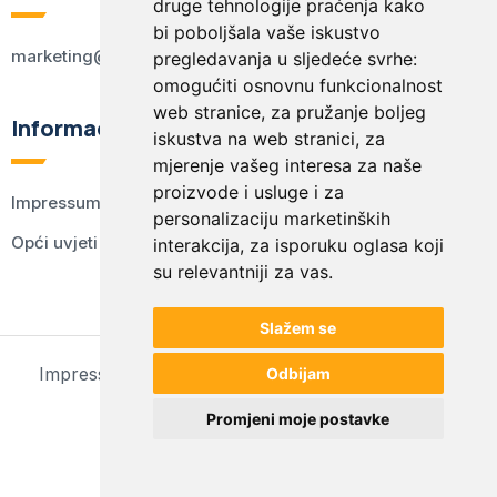
druge tehnologije praćenja kako
bi poboljšala vaše iskustvo
marketing@kodex.hr
pregledavanja u sljedeće svrhe:
omogućiti osnovnu funkcionalnost
web stranice
,
za pružanje boljeg
Informacije
iskustva na web stranici
,
za
mjerenje vašeg interesa za naše
proizvode i usluge i za
Impressum
personalizaciju marketinških
Opći uvjeti korištenja
interakcija
,
za isporuku oglasa koji
su relevantniji za vas
.
Slažem se
Impressum
Opći uvjeti korištenja
Postavke kolačića
Odbijam
© 2024 kodex.hr
Promjeni moje postavke