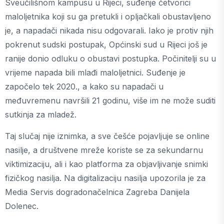
Sveučilišnom kampusu u Rijeci, suđenje četvorici
maloljetnika koji su ga pretukli i opljačkali obustavljeno
je, a napadači nikada nisu odgovarali. Iako je protiv njih
pokrenut sudski postupak, Općinski sud u Rijeci još je
ranije donio odluku o obustavi postupka. Počinitelji su u
vrijeme napada bili mlađi maloljetnici. Suđenje je
započelo tek 2020., a kako su napadači u
međuvremenu navršili 21 godinu, više im ne može suditi
sutkinja za mladež.
Taj slučaj nije iznimka, a sve češće pojavljuje se online
nasilje, a društvene mreže koriste se za sekundarnu
viktimizaciju, ali i kao platforma za objavljivanje snimki
fizičkog nasilja. Na digitalizaciju nasilja upozorila je za
Media Servis dogradonačelnica Zagreba Danijela
Dolenec.