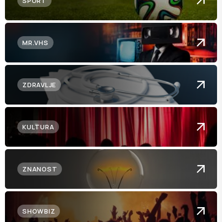
SPORT
MR.VHS
ZDRAVLJE
KULTURA
ZNANOST
SHOWBIZ