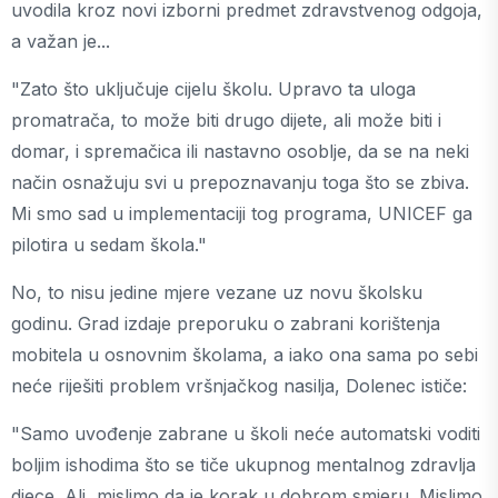
uvodila kroz novi izborni predmet zdravstvenog odgoja,
a važan je...
"Zato što uključuje cijelu školu. Upravo ta uloga
promatrača, to može biti drugo dijete, ali može biti i
domar, i spremačica ili nastavno osoblje, da se na neki
način osnažuju svi u prepoznavanju toga što se zbiva.
Mi smo sad u implementaciji tog programa, UNICEF ga
pilotira u sedam škola."
No, to nisu jedine mjere vezane uz novu školsku
godinu. Grad izdaje preporuku o zabrani korištenja
mobitela u osnovnim školama, a iako ona sama po sebi
neće riješiti problem vršnjačkog nasilja, Dolenec ističe:
"Samo uvođenje zabrane u školi neće automatski voditi
boljim ishodima što se tiče ukupnog mentalnog zdravlja
djece. Ali, mislimo da je korak u dobrom smjeru. Mislimo