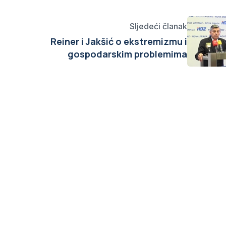
Sljedeći članak
Reiner i Jakšić o ekstremizmu i
i
gospodarskim problemima