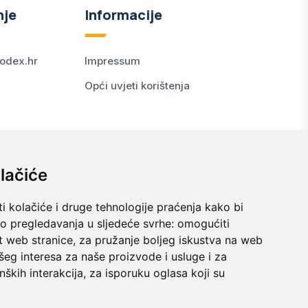
nje
Informacije
odex.hr
Impressum
Opći uvjeti korištenja
lačiće
i kolačiće i druge tehnologije praćenja kako bi
vo pregledavanja u sljedeće svrhe:
omogućiti
t web stranice
,
za pružanje boljeg iskustva na web
šeg interesa za naše proizvode i usluge i za
nških interakcija
,
za isporuku oglasa koji su