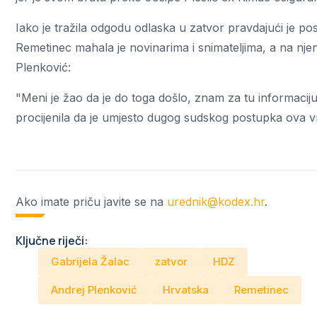
Iako je tražila odgodu odlaska u zatvor pravdajući je pos
Remetinec mahala je novinarima i snimateljima, a na nje
Plenković:
"Meni je žao da je do toga došlo, znam za tu informaci
procijenila da je umjesto dugog sudskog postupka ova vr
Ako imate priču javite se na
urednik@kodex.hr
.
Ključne riječi:
Gabrijela Žalac
zatvor
HDZ
Andrej Plenković
Hrvatska
Remetinec