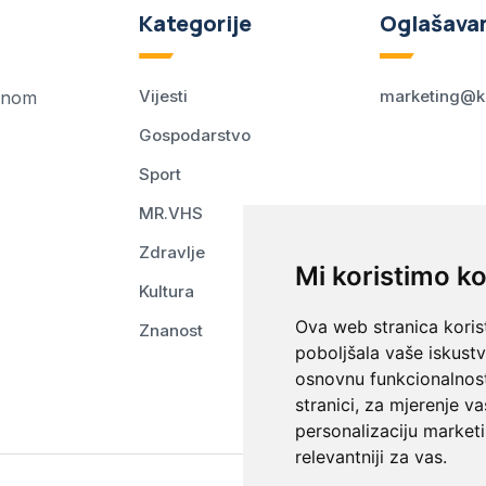
Kategorije
Oglašava
Vijesti
marketing@k
ednom
Gospodarstvo
Sport
MR.VHS
Zdravlje
Mi koristimo ko
Kultura
Ova web stranica korist
Znanost
poboljšala vaše iskust
osnovnu funkcionalnos
stranici
,
za mjerenje va
personalizaciju marketi
relevantniji za vas
.