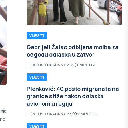
VIJESTI
Gabrijeli Žalac odbijena molba za
odgodu odlaska u zatvor
09 LISTOPADA 2025
1 MINUTA
VIJESTI
Plenković: 40 posto migranata na
granice stiže nakon dolaska
avionom u regiju
nja
26 LISTOPADA 2024
3 MINUTE
tno
VIJESTI