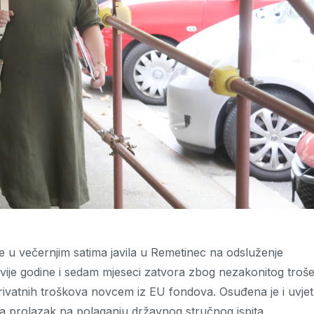
se u večernjim satima javila u Remetinec na odsluženje
vije godine i sedam mjeseci zatvora zbog nezakonitog troše
rivatnih troškova novcem iz EU fondova. Osuđena je i uvje
la prolazak na polaganju državnog stručnog ispita.