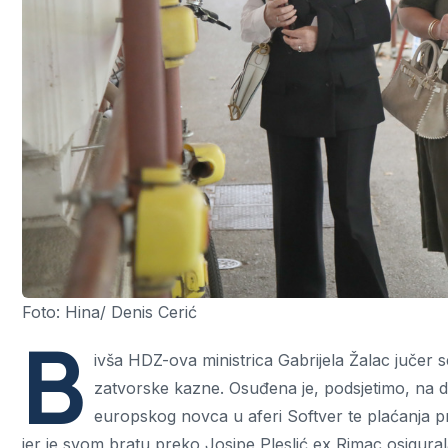
Foto: Hina/ Denis Cerić
B
ivša HDZ-ova ministrica Gabrijela Žalac jučer 
zatvorske kazne. Osuđena je, podsjetimo, na d
europskog novca u aferi Softver te plaćanja p
jer je svom bratu preko Josipe Pleslić ex Rimac osigura