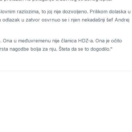
lovnim razlozima, to joj nije dozvoljeno. Prilikom dolaska u
n odlazak u zatvor osvrnuo se i njen nekadašnji šef Andrej
ju. Ona u međuvremenu nije članica HDZ-a. Ona je očito
sta nagodbe bolja za nju. Šteta da se to dogodilo."