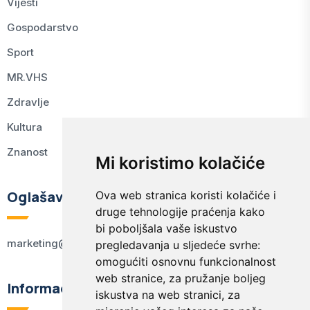
Vijesti
Gospodarstvo
Sport
MR.VHS
Zdravlje
Kultura
Znanost
Mi koristimo kolačiće
Oglašavanje
Ova web stranica koristi kolačiće i
druge tehnologije praćenja kako
bi poboljšala vaše iskustvo
marketing@kodex.hr
pregledavanja u sljedeće svrhe:
omogućiti osnovnu funkcionalnost
web stranice
,
za pružanje boljeg
Informacije
iskustva na web stranici
,
za