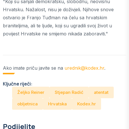
"Koji su sanjali demokratsku, slobodnu, neovisnu
Hrvatsku. Nažalost, nisu je doživjeli. Njihove snove
ostvario je Franjo Tuđman na čelu sa hrvatskim
braniteljima, ali te ljude, koji su ugradili svoj život u
povijest Hrvatske ne smijemo nikada zaboraviti."
Ako imate priču javite se na
urednik@kodex.hr
.
Ključne riječi:
Željko Reiner
Stjepan Radić
atentat
obljetnica
Hrvatska
Kodex.hr
Podijelite