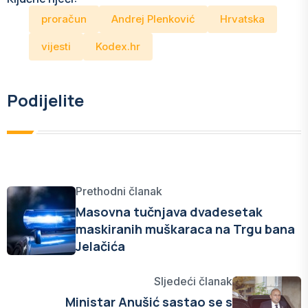
proračun
Andrej Plenković
Hrvatska
vijesti
Kodex.hr
Podijelite
Prethodni članak
Masovna tučnjava dvadesetak
maskiranih muškaraca na Trgu bana
Jelačića
Sljedeći članak
Ministar Anušić sastao se s