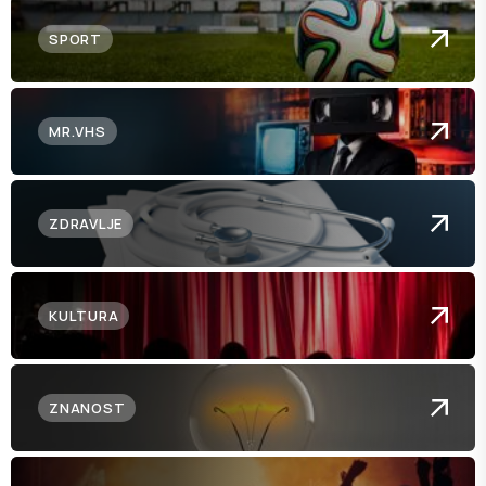
SPORT
MR.VHS
ZDRAVLJE
KULTURA
ZNANOST