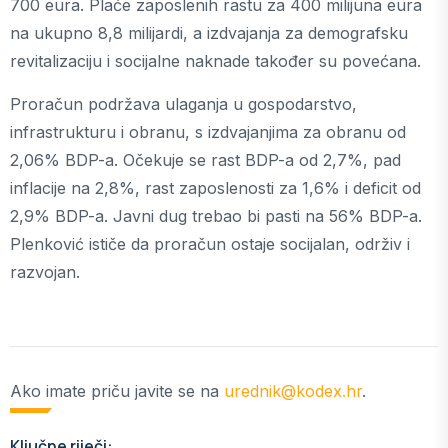
700 eura. Plaće zaposlenih rastu za 400 milijuna eura
na ukupno 8,8 milijardi, a izdvajanja za demografsku
revitalizaciju i socijalne naknade također su povećana.
Proračun podržava ulaganja u gospodarstvo,
infrastrukturu i obranu, s izdvajanjima za obranu od
2,06% BDP-a. Očekuje se rast BDP-a od 2,7%, pad
inflacije na 2,8%, rast zaposlenosti za 1,6% i deficit od
2,9% BDP-a. Javni dug trebao bi pasti na 56% BDP-a.
Plenković ističe da proračun ostaje socijalan, održiv i
razvojan.
Ako imate priču javite se na
urednik@kodex.hr
.
Ključne riječi: