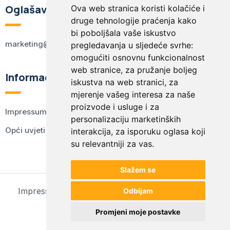
Oglašavanje
Ova web stranica koristi kolačiće i
druge tehnologije praćenja kako
bi poboljšala vaše iskustvo
marketing@kodex.hr
pregledavanja u sljedeće svrhe:
omogućiti osnovnu funkcionalnost
web stranice
,
za pružanje boljeg
Informacije
iskustva na web stranici
,
za
mjerenje vašeg interesa za naše
proizvode i usluge i za
Impressum
personalizaciju marketinških
Opći uvjeti korištenja
interakcija
,
za isporuku oglasa koji
su relevantniji za vas
.
Slažem se
Impressum
Opći uvjeti korištenja
Postavke kolačića
Odbijam
© 2024 kodex.hr
Promjeni moje postavke