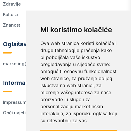
Zdravlje
Kultura
Znanost
Mi koristimo kolačiće
Oglašavanje
Ova web stranica koristi kolačiće i
druge tehnologije praćenja kako
bi poboljšala vaše iskustvo
marketing@kodex.hr
pregledavanja u sljedeće svrhe:
omogućiti osnovnu funkcionalnost
web stranice
,
za pružanje boljeg
Informacije
iskustva na web stranici
,
za
mjerenje vašeg interesa za naše
proizvode i usluge i za
Impressum
personalizaciju marketinških
Opći uvjeti korištenja
interakcija
,
za isporuku oglasa koji
su relevantniji za vas
.