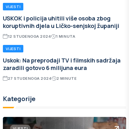
VIJESTI
USKOK i policija uhitili više osoba zbog
koruptivnih djela u Ličko-senjskoj županiji
12 STUDENOGA 2024
1 MINUTA
VIJESTI
Uskok: Na preprodaji TV i filmskih sadržaja
zaradili gotovo 6 milijuna eura
27 STUDENOGA 2024
2 MINUTE
Kategorije
VIJESTI