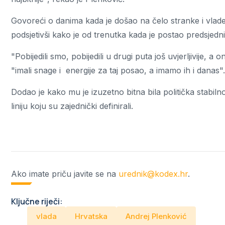
Govoreći o danima kada je došao na čelo stranke i vlade,
podsjetivši kako je od trenutka kada je postao predsje
"Pobijedili smo, pobijedili u drugi puta još uvjerljivije, a
"imali snage i energije za taj posao, a imamo ih i danas".
Dodao je kako mu je izuzetno bitna bila politička stabiln
liniju koju su zajednički definirali.
Ako imate priču javite se na
urednik@kodex.hr
.
Ključne riječi:
vlada
Hrvatska
Andrej Plenković