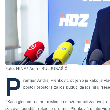
Foto: HINA/ Admir BULJUBAŠIĆ
P
remijer Andrej Plenković ocijenio je kako je vla
postoji prostora za još budući da još nisu riješ
"Kada gledam realno, mislim da možemo biti zadovoljni. P
izazovi dogoditi", rekao je premijer Plenković u intervj