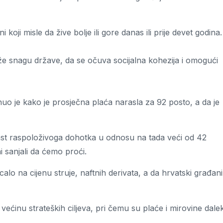
oji misle da žive bolje ili gore danas ili prije devet godina.
e snagu države, da se očuva socijalna kohezija i omogući
uo je kako je prosječna plaća narasla za 92 posto, a da je
 rast raspoloživoga dohotka u odnosu na tada veći od 42
 sanjali da ćemo proći.
calo na cijenu struje, naftnih derivata, a da hrvatski građani
 većinu strateških ciljeva, pri čemu su plaće i mirovine dale