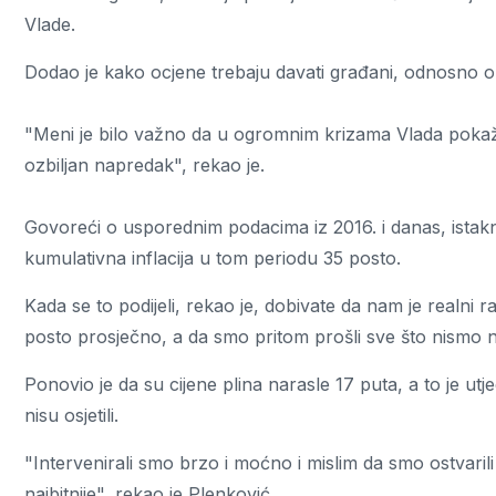
Vlade.
Dodao je kako ocjene trebaju davati građani, odnosno oni k
"Meni je bilo važno da u ogromnim krizama Vlada pokaž
ozbiljan napredak", rekao je.
Govoreći o usporednim podacima iz 2016. i danas, istakn
kumulativna inflacija u tom periodu 35 posto.
Kada se to podijeli, rekao je, dobivate da nam je realni
posto prosječno, a da smo pritom prošli sve što nismo ni
Ponovio je da su cijene plina narasle 17 puta, a to je utje
nisu osjetili.
"Intervenirali smo brzo i moćno i mislim da smo ostvarili
najbitnije", rekao je Plenković.