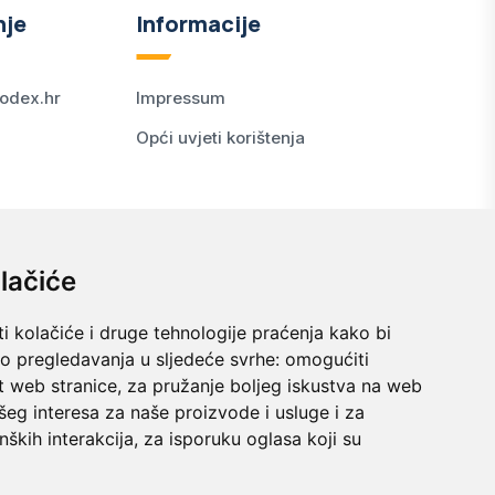
nje
Informacije
odex.hr
Impressum
Opći uvjeti korištenja
lačiće
i kolačiće i druge tehnologije praćenja kako bi
vo pregledavanja u sljedeće svrhe:
omogućiti
t web stranice
,
za pružanje boljeg iskustva na web
šeg interesa za naše proizvode i usluge i za
nških interakcija
,
za isporuku oglasa koji su