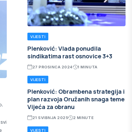
VIJESTI
Plenković: Vlada ponudila
sindikatima rast osnovice 3+3
27 PROSINCA 2024
1 MINUTA
VIJESTI
Plenković: Obrambena strategija i
plan razvoja Oružanih snaga teme
vo.
Vijeća za obranu
21 SVIBNJA 2025
2 MINUTE
svi
e
VIJESTI