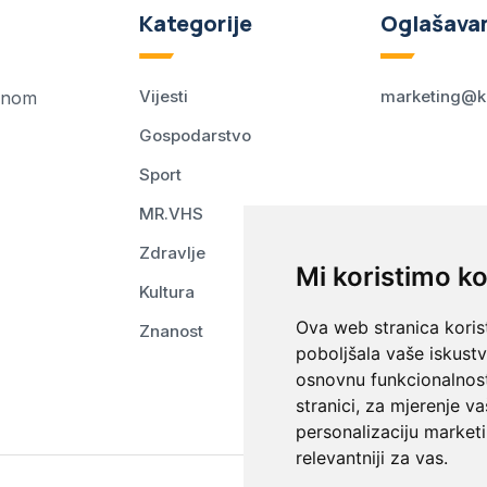
Kategorije
Oglašava
Vijesti
marketing@k
ednom
Gospodarstvo
Sport
MR.VHS
Zdravlje
Mi koristimo ko
Kultura
Ova web stranica korist
Znanost
poboljšala vaše iskust
osnovnu funkcionalnos
stranici
,
za mjerenje va
personalizaciju marketi
relevantniji za vas
.