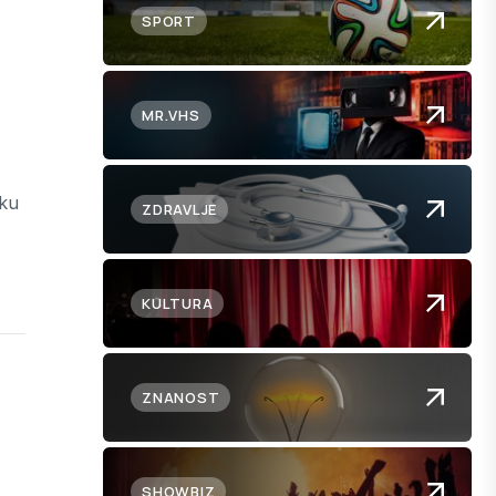
SPORT
MR.VHS
sku
ZDRAVLJE
KULTURA
ZNANOST
SHOWBIZ