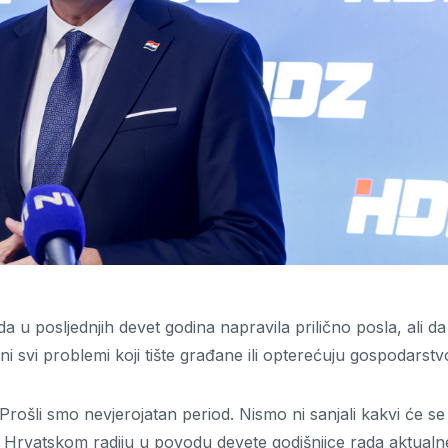
da u posljednjih devet godina napravila prilično posla, ali da
eni svi problemi koji tište građane ili opterećuju gospodarst
rošli smo nevjerojatan period. Nismo ni sanjali kakvi će se 
uu Hrvatskom radiju u povodu devete godišnjice rada aktualn