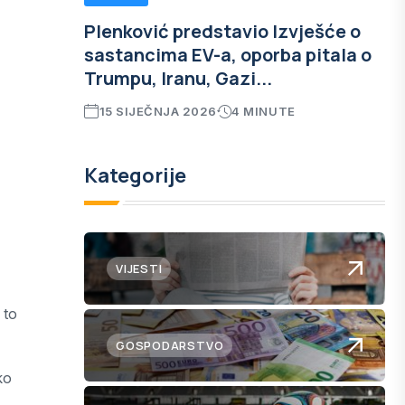
Plenković predstavio Izvješće o
sastancima EV-a, oporba pitala o
Trumpu, Iranu, Gazi...
15 SIJEČNJA 2026
4 MINUTE
Kategorije
VIJESTI
 to
GOSPODARSTVO
ko