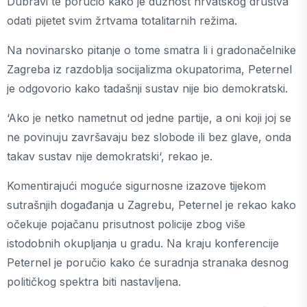
Dubravi te poručio kako je dužnost hrvatskog društva
odati pijetet svim žrtvama totalitarnih režima.
Na novinarsko pitanje o tome smatra li i gradonačelnike
Zagreba iz razdoblja socijalizma okupatorima, Peternel
je odgovorio kako tadašnji sustav nije bio demokratski.
‘Ako je netko nametnut od jedne partije, a oni koji joj se
ne povinuju završavaju bez slobode ili bez glave, onda
takav sustav nije demokratski‘, rekao je.
Komentirajući moguće sigurnosne izazove tijekom
sutrašnjih događanja u Zagrebu, Peternel je rekao kako
očekuje pojačanu prisutnost policije zbog više
istodobnih okupljanja u gradu. Na kraju konferencije
Peternel je poručio kako će suradnja stranaka desnog
političkog spektra biti nastavljena.