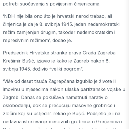
potrebi suočavanja s povijesnim činjenicama.
‘NDH nije bila ono što je hrvatski narod trebao, ali
činjenica je da je 8. svibnja 1945. jedan nedemokratski
režim zamijenjen drugim, također nedemokratskim i
represivnim režimom‘, dodao je.
Predsjednik Hrvatske stranke prava Grada Zagreba,
Krešimir Bušić, izjavio je kako je Zagreb nakon 8.
svibnja 1945. doživio “veliki pogrom”.
‘Više od deset tisuća Zagrepčana izgubilo je živote ili
imovinu u mjesecima nakon ulaska partizanske vojske u
Zagreb. Danas se pokušava nametnuti narativ o
oslobođenju, dok se prešućuju masovne grobnice i
zločini koji su uslijedili‘, rekao je Bušić. Podsjetio je i na
nedavna istraživanja masovnih grobnica u Gračanima i