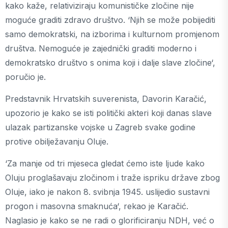
kako kaže, relativiziraju komunističke zločine nije
moguće graditi zdravo društvo. ‘Njih se može pobijediti
samo demokratski, na izborima i kulturnom promjenom
društva. Nemoguće je zajednički graditi moderno i
demokratsko društvo s onima koji i dalje slave zločine‘,
poručio je.
Predstavnik Hrvatskih suverenista, Davorin Karačić,
upozorio je kako se isti politički akteri koji danas slave
ulazak partizanske vojske u Zagreb svake godine
protive obilježavanju Oluje.
‘Za manje od tri mjeseca gledat ćemo iste ljude kako
Oluju proglašavaju zločinom i traže ispriku države zbog
Oluje, iako je nakon 8. svibnja 1945. uslijedio sustavni
progon i masovna smaknuća‘, rekao je Karačić.
Naglasio je kako se ne radi o glorificiranju NDH, već o