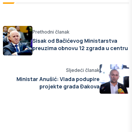
Prethodni članak
Sisak od Bačićevog Ministarstva
preuzima obnovu 12 zgrada u centru
Sljedeći članak
Ministar Anušić: Vlada podupire
projekte grada Đakova