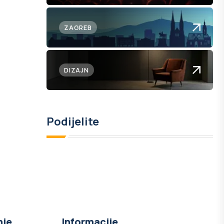
ZAGREB
DIZAJN
Podijelite
nje
Informacije