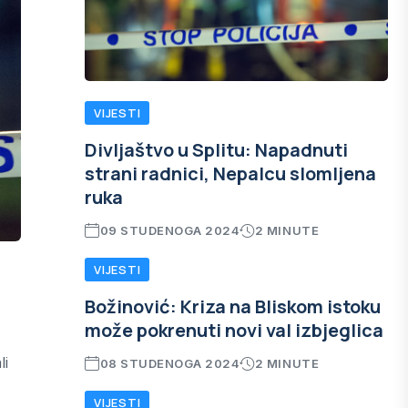
VIJESTI
Divljaštvo u Splitu: Napadnuti
strani radnici, Nepalcu slomljena
ruka
09 STUDENOGA 2024
2 MINUTE
VIJESTI
Božinović: Kriza na Bliskom istoku
može pokrenuti novi val izbjeglica
li
08 STUDENOGA 2024
2 MINUTE
VIJESTI