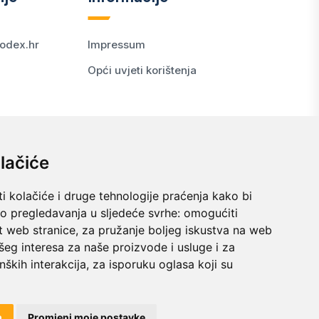
odex.hr
Impressum
Opći uvjeti korištenja
lačiće
i kolačiće i druge tehnologije praćenja kako bi
vo pregledavanja u sljedeće svrhe:
omogućiti
t web stranice
,
za pružanje boljeg iskustva na web
šeg interesa za naše proizvode i usluge i za
nških interakcija
,
za isporuku oglasa koji su
© 2024 kodex.hr
m
Promjeni moje postavke