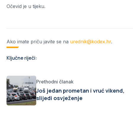
Očevid je u tijeku.
Ako imate priču javite se na
urednik@kodex.hr
.
Ključne riječi:
Prethodni članak
Još jedan prometan i vruć vikend,
slijedi osvježenje