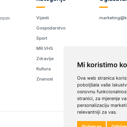
Vijesti
marketing@k
ednom
Gospodarstvo
Sport
MR.VHS
Zdravlje
Mi koristimo ko
Kultura
Ova web stranica korist
Znanost
poboljšala vaše iskust
osnovnu funkcionalnos
stranici
,
za mjerenje va
personalizaciju marketi
relevantniji za vas
.
Slažem se
Odbija