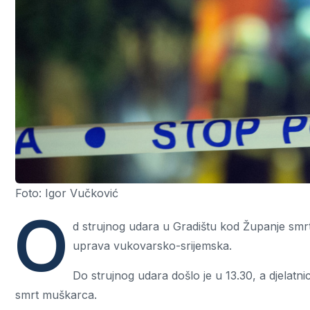
Foto: Igor Vučković
O
d strujnog udara u Gradištu kod Županje smrt
uprava vukovarsko-srijemska.
Do strujnog udara došlo je u 13.30, a djelatn
smrt muškarca.