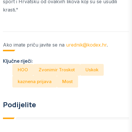
sport i Hrvatsku od ovakvih likova koji su se usudili
krasti."
Ako imate priču javite se na
urednik@kodex.hr
.
Ključne riječi:
HOO
Zvonimir Troskot
Uskok
kaznena prijava
Most
Podijelite