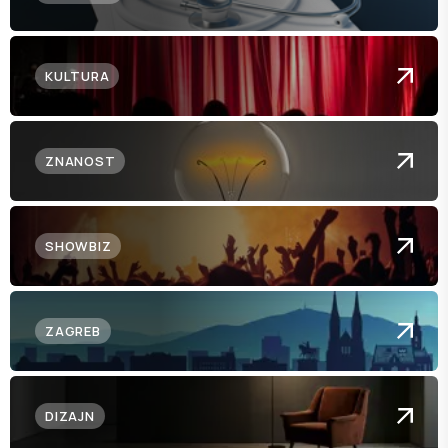
KULTURA
ZNANOST
SHOWBIZ
ZAGREB
DIZAJN