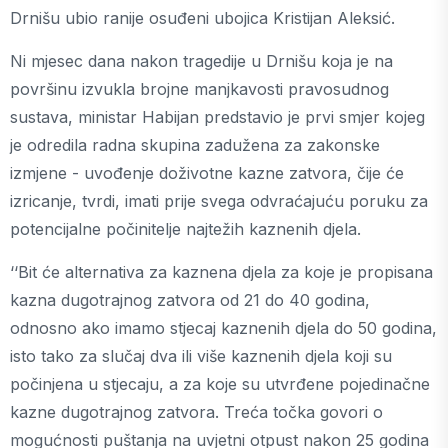
Drnišu ubio ranije osuđeni ubojica Kristijan Aleksić.
Ni mjesec dana nakon tragedije u Drnišu koja je na
površinu izvukla brojne manjkavosti pravosudnog
sustava, ministar Habijan predstavio je prvi smjer kojeg
je odredila radna skupina zadužena za zakonske
izmjene - uvođenje doživotne kazne zatvora, čije će
izricanje, tvrdi, imati prije svega odvraćajuću poruku za
potencijalne počinitelje najtežih kaznenih djela.
‘‘Bit će alternativa za kaznena djela za koje je propisana
kazna dugotrajnog zatvora od 21 do 40 godina,
odnosno ako imamo stjecaj kaznenih djela do 50 godina,
isto tako za slučaj dva ili više kaznenih djela koji su
počinjena u stjecaju, a za koje su utvrđene pojedinačne
kazne dugotrajnog zatvora. Treća točka govori o
mogućnosti puštanja na uvjetni otpust nakon 25 godina