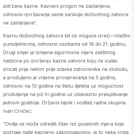
izdržane kazne. Kazneni progon ne zastarijeva,
odnosno izvršavanje same sankcije doživotnog zatvora
ne zastarijeva‘‘.
Kaznu doživotnog zatvora bit će moguće izreći i mlađim
punoljetnicma, odnosno osobama od 18 do 21. godinu.
Drugi smjer je izmjena sigurnosne mjere zaštitnog
nadzora po izvršenju kazne zatvora koju će sudac
izricati prije netom prije izlaska zatvorenika na slobodu,
a produljeno je vrijeme provjeravanja na 5 godina,
odnosno na 10 godina na štetu djeteta uz mogućnost
produljenja na još tri godine uz obavezno preispitivanje
jednom godišnje. Državni tajnik i voditelj radne skupine
Ivan Crnčec:
‘‘Ovdje se može odrediti čitav niz posebnih mjera koje
poznaje naše kazneno zakonodavstvo, je to neka vrsta