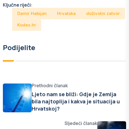
Ključne riječi:
Damir Habijan
Hrvatska
doživotni zatvor
Kodex.hr
Podijelite
Prethodni članak
Ljeto nam se bliži: Gdje je Zemlja
bila najtoplija i kakva je situacija u
Hrvatskoj?
Sljedeći članak