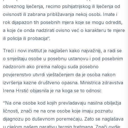
obveznog liječenja, recimo psihijatrijskog ili liječenja od
ovisnosti ili zabrana približavanja nekoj osobi. Imate i
rok dijapazon tih posebnih mjera koje se mogu odrediti,
a koje će onda nadzirati ovisno već o karakteru te mjere
ili policija ili probacija‘‘.
Treći i novi institut je naglašen kako najvažniji, a radi se
o smještaju osobe u posebnu ustanovu i pod posebnim
nadzorom ako prema nalogu suda posebno
povjerenstvo utvrdi vještačenjem da je osoba nakon
izvršenja kazne društveno opasna. Ministrica zdravstva
Irena Hrstić objasnila je na koga se to odnosi:
‘‘Na one osobe kod kojih prevladavaju nasilna obilježja
ličnosti, znači ne na one osobe koje imaju poznatu
dijagnozu po duševnom poremećaju. Zato se naglašava
u cijelom našem narativu termin tretmana. Znači ovdje