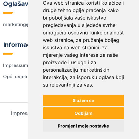
Oglašavanje
Ova web stranica koristi kolačiće i
druge tehnologije praćenja kako
bi poboljšala vaše iskustvo
marketing@kodex.hr
pregledavanja u sljedeće svrhe:
omogućiti osnovnu funkcionalnost
web stranice
,
za pružanje boljeg
Informacije
iskustva na web stranici
,
za
mjerenje vašeg interesa za naše
proizvode i usluge i za
Impressum
personalizaciju marketinških
Opći uvjeti korištenja
interakcija
,
za isporuku oglasa koji
su relevantniji za vas
.
Slažem se
Impressum
Opći uvjeti korištenja
Postavke kolačića
Odbijam
© 2024 kodex.hr
Promjeni moje postavke