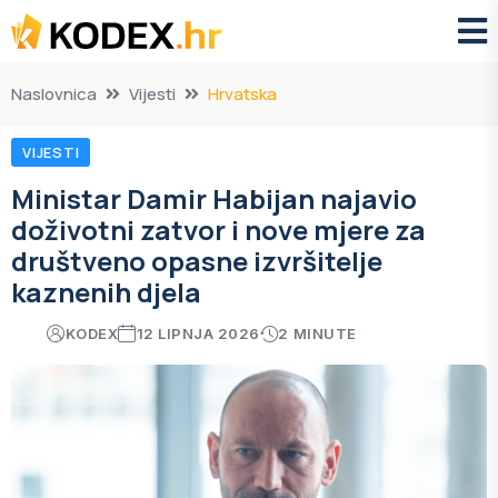
Naslovnica
Vijesti
Hrvatska
VIJESTI
Ministar Damir Habijan najavio
doživotni zatvor i nove mjere za
društveno opasne izvršitelje
kaznenih djela
KODEX
12 LIPNJA 2026
2 MINUTE