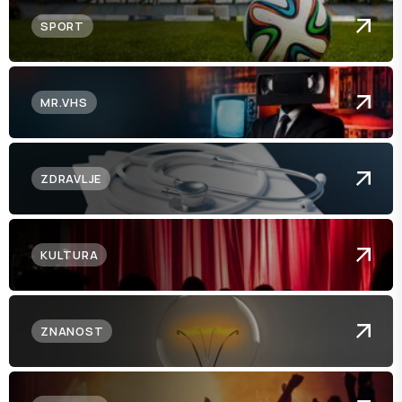
SPORT
MR.VHS
ZDRAVLJE
KULTURA
ZNANOST