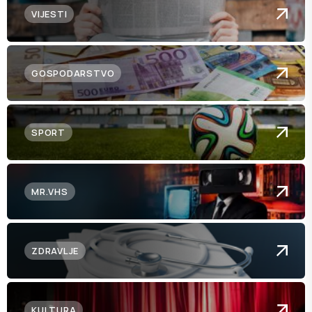
VIJESTI
GOSPODARSTVO
SPORT
MR.VHS
ZDRAVLJE
KULTURA