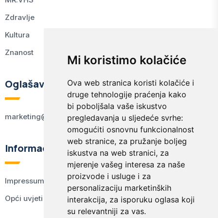
Zdravlje
Kultura
Znanost
Mi koristimo kolačiće
Oglašavanje
Ova web stranica koristi kolačiće i
druge tehnologije praćenja kako
bi poboljšala vaše iskustvo
marketing@kodex.hr
pregledavanja u sljedeće svrhe:
omogućiti osnovnu funkcionalnost
web stranice
,
za pružanje boljeg
Informacije
iskustva na web stranici
,
za
mjerenje vašeg interesa za naše
proizvode i usluge i za
Impressum
personalizaciju marketinških
Opći uvjeti korištenja
interakcija
,
za isporuku oglasa koji
su relevantniji za vas
.