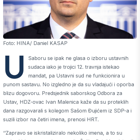
Foto: HINA/ Daniel KASAP
U
Saboru se ipak ne glasa o izboru ustavnih
sudaca iako je trojici 12. travnja istekao
mandat, pa Ustavni sud ne funkcionira u
punom sastavu. No izgledno je da su vladajući i oporba
blizu dogovoru. Predsjednik saborskog Odbora za
Ustav, HDZ-ovac Ivan Malenica kaže da su proteklih
dana razgovarali s kolegom Sašom Đujićem iz SDP-a i
suzili izbor na četiri imena, prenosi HRT.
‘‘Zapravo se iskristaliziralo nekoliko imena, a to su