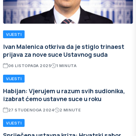
VIJESTI
Ivan Malenica otkriva da je stiglo trinaest
prijava za nove suce Ustavnog suda
06 LISTOPADA 2025
1 MINUTA
VIJESTI
Habijan: Vjerujem u razum svih sudionika,
izabrat ćemo ustavne suce u roku
27 STUDENOGA 2024
2 MINUTE
VIJESTI
Spriječena ustavna kriza: Hrvatski sabor